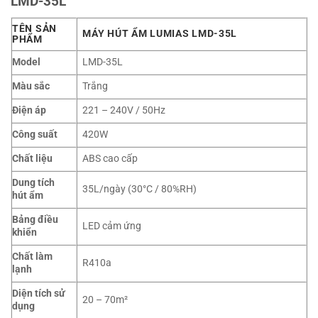
LMD-35L
TÊN SẢN
MÁY HÚT ẨM LUMIAS LMD-35L
PHẨM
Model
LMD-35L
Màu sắc
Trắng
Điện áp
221 – 240V / 50Hz
Công suất
420W
Chất liệu
ABS cao cấp
Dung tích
35L/ngày (30°C / 80%RH)
hút ẩm
Bảng điều
LED cảm ứng
khiển
Chất làm
R410a
lạnh
Diện tích sử
20 – 70m²
dụng