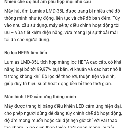
Nhiều chế độ hút ẩm phù hợp mọi nhu cầu
Máy hút ẩm Lumias LMD-35L được trang bị nhiều chế độ
thông minh như tự động, liên tục và chế độ ban đêm. Tùy
vào nhu cầu sử dụng, máy sẽ tự điều chỉnh hoạt động tối
ưu – vừa tiết kiệm điện năng, vừa mang lại sự thoải mái
tối đa cho người dùng.
Bộ lọc HEPA tiên tiến
Lumias LMD-35L tích hợp màng lọc HEPA cao cấp, có khả
năng loại bỏ tới 99,97% bụi bẩn, vi khuẩn và các hạt nhỏ li
ti trong không khí. Bộ lọc dễ tháo rời, thuận tiện vệ sinh,
giúp duy trì hiệu suất hoạt động bền bỉ theo thời gian.
Màn hình LED cảm ứng thông minh
Máy được trang bị bảng điều khiển LED cảm ứng hiện đại,
cho phép người dùng dễ dàng tùy chỉnh chế độ hoạt động,
độ ẩm mong muốn hoặc cài đặt hẹn giờ chỉ với vài thao
tác chạm. Giao diện thân thiện, trực quan mang lại trải