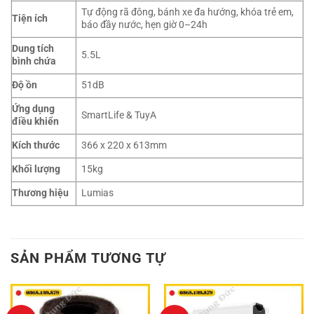
Tự động rã đông, bánh xe đa hướng, khóa trẻ em,
Tiện ích
báo đầy nước, hẹn giờ 0–24h
Dung tích
5.5L
bình chứa
Độ ồn
51dB
Ứng dụng
SmartLife & TuyA
điều khiển
Kích thước
366 x 220 x 613mm
Khối lượng
15kg
Thương hiệu
Lumias
SẢN PHẨM TƯƠNG TỰ