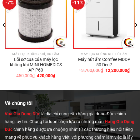
-7%
-11%
MÁY LỌC KHÔNG KHÍ, HÚT ẨM
MÁY LỌC KHÔNG KHÍ, HÚT ẨM
Lõi sơ cua của máy lọc
Máy hút ẩm Comfee MDDP
không khí MINI HOMEDICS
50 Den7
AP-P60
Giá
Giá
13,700,000
₫
12,200,000
₫
gốc
hiện
Giá
Giá
450,000
₫
420,000
₫
là:
tại
gốc
hiện
13,700,000₫.
là:
là:
tại
0,000₫.
12,2
450,000₫.
là:
420,000₫.
Về chúng tôi
Vua Gia Dụng Đức
là địa chỉ cung cấp hàng gia dụng Đức chính
hãng, uy tín. Chúng tôi
luôn chọn lựa ra những mẫu
Hàng Gia Dụng
Đức
chính hãng được ưa chuộng nhất từ các thương hiệu nổi tiếng
mang về phục vụ khách hàng Việt, với phương châm làm việc là lấy