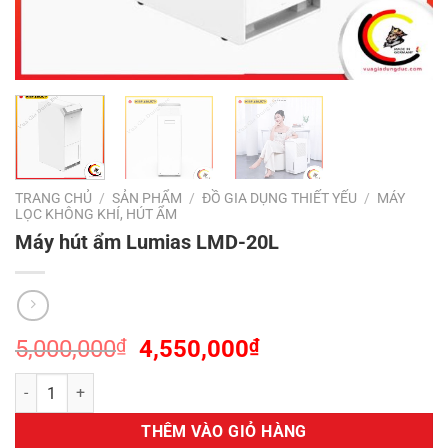
TRANG CHỦ
/
SẢN PHẨM
/
ĐỒ GIA DỤNG THIẾT YẾU
/
MÁY
LỌC KHÔNG KHÍ, HÚT ẨM
Máy hút ẩm Lumias LMD-20L
Giá
Giá
5,000,000
₫
4,550,000
₫
gốc
hiện
Máy hút ẩm Lumias LMD-20L số lượng
là:
tại
5,000,000₫.
là:
THÊM VÀO GIỎ HÀNG
4,550,000₫.