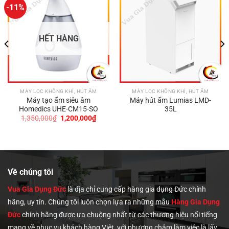
-11%
HẾT HÀNG
MÁY LỌC KHÔNG KHÍ, HÚT ẨM
MÁY LỌC KHÔNG KHÍ, HÚT ẨM
Máy tạo ẩm siêu âm
Máy hút ẩm Lumias LMD-
Homedics UHE-CM15-SO
35L
Giá
Giá
1,350,000
₫
1,200,000
₫
gốc
hiện
là:
tại
1,350,000₫.
là:
0,000₫.
1,200,000₫.
Về chúng tôi
Vua Gia Dụng Đức
là địa chỉ cung cấp hàng gia dụng Đức chính
hãng, uy tín. Chúng tôi
luôn chọn lựa ra những mẫu
Hàng Gia Dụng
Đức
chính hãng được ưa chuộng nhất từ các thương hiệu nổi tiếng
mang về phục vụ khách hàng Việt, với phương châm làm việc là lấy