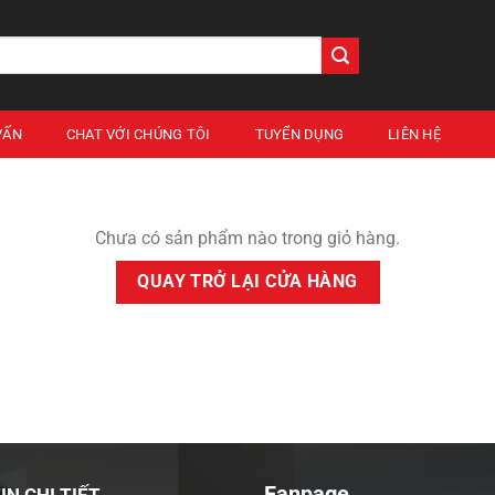
VẤN
CHAT VỚI CHÚNG TÔI
TUYỂN DỤNG
LIÊN HỆ
Chưa có sản phẩm nào trong giỏ hàng.
QUAY TRỞ LẠI CỬA HÀNG
Fanpage