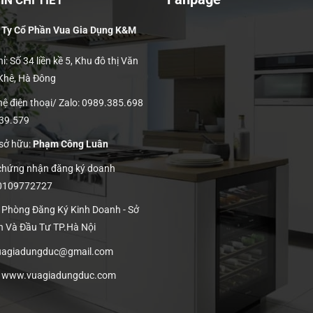
N CHI TIẾT
 Ty Cổ Phần Vua Gia Dụng K&M
ỉ: Số 34 liền kề 5, Khu đô thị Văn
 Khê, Hà Đông
hệ điện thoại/ Zalo: 0989.385.698
139.579
 sở hữu:
Phạm Công Luân
 chứng nhận đăng ký doanh
 0109772727
: Phòng Đăng Ký Kinh Doanh - Sở
h Và Đầu Tư TP.Hà Nội
vuagiadungduc@gmail.com
:
www.vuagiadungduc.com