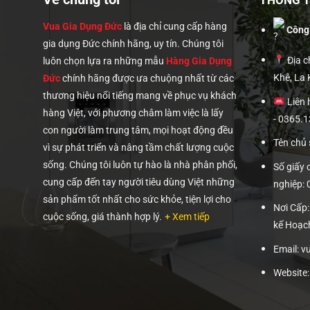
THÔNG TI
Vua Gia Dụng Đức
là địa chỉ cung cấp hàng
Công
gia dụng Đức chính hãng, uy tín. Chúng tôi
Địa ch
luôn chọn lựa ra những mẫu
Hàng Gia Dụng
Khê, La
Đức
chính hãng được ưa chuộng nhất từ các
thương hiệu nổi tiếng mang về phục vụ khách
Liên 
hàng Việt, với phương châm làm việc là lấy
- 0365.
con người làm trung tâm, mọi hoạt động đều
Tên chủ
vì sự phát triển và nâng tầm chất lượng cuộc
sống. Chúng tôi luôn tự hào là nhà phân phối,
Số giấy
cung cấp đến tay người tiêu dùng Việt những
nghiệp:
sản phẩm tốt nhất cho sức khỏe, tiện lợi cho
Nơi Cấp
cuộc sống, giá thành hợp lý.
+ Xem tiếp
kế Hoạc
Email: 
Website