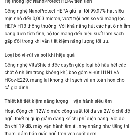
Hệ thống lọc NanoProtect HEPA tiên tiến
Công nghệ NanoProtect HEPA giữ lại tới 99,97% hạt siêu
mịn nhỏ đến 0,003 micron, vượt trội hơn so với màng lọc
HEPA H13 thông thường. Với khả năng hút các hạt ô nhiễm
bằng điện tích tĩnh, bộ lọc mang đến hiệu suất làm sạch
gấp đôi trong khi vẫn tiết kiệm năng lượng tối ưu.
Loại bỏ vi-rút và sol khí hiệu quả
Công nghệ VitaShield độc quyền giúp loại bỏ hầu hết các
chất ô nhiễm trong không khí, bao gồm vi-rút H1N1 và
HCov-E229, mang lại không khí sạch và an toàn hơn cho
cả gia đình.
Thiết kế tiết kiệm năng lượng – vận hành siêu êm
Hoạt động chỉ 12W ở mức công suất tối đa và 2W ở chế độ
ngủ, thiết bị giúp giảm đáng kể chi phí điện năng. Với độ
ồn chỉ 19 dB, máy vận hành êm ái, nhẹ nhàng như tiếng thì
thầm, đảm bảo giấc ngủ trọn vẹn suốt đêm.