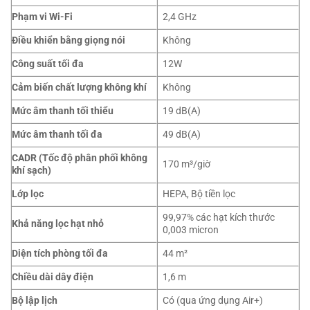
Phạm vi Wi-Fi
2,4 GHz
Điều khiển bằng giọng nói
Không
Công suất tối đa
12W
Cảm biến chất lượng không khí
Không
Mức âm thanh tối thiểu
19 dB(A)
Mức âm thanh tối đa
49 dB(A)
CADR (Tốc độ phân phối không
170 m³/giờ
khí sạch)
Lớp lọc
HEPA, Bộ tiền lọc
99,97% các hạt kích thước
Khả năng lọc hạt nhỏ
0,003 micron
Diện tích phòng tối đa
44 m²
Chiều dài dây điện
1,6 m
Bộ lập lịch
Có (qua ứng dụng Air+)