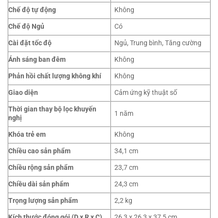
Chế độ tự động
Không
Chế độ Ngủ
Có
Cài đặt tốc độ
Ngủ, Trung bình, Tăng cường
Ánh sáng ban đêm
Không
Phản hồi chất lượng không khí
Không
Giao diện
Cảm ứng kỹ thuật số
Thời gian thay bộ lọc khuyến
1 năm
nghị
Khóa trẻ em
Không
Chiều cao sản phẩm
34,1 cm
Chiều rộng sản phẩm
23,7 cm
Chiều dài sản phẩm
24,3 cm
Trọng lượng sản phẩm
2,2 kg
Kích thước đóng gói (D x R x C)
26,3 x 26,3 x 37,5 cm