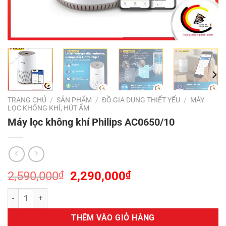
TRANG CHỦ
/
SẢN PHẨM
/
ĐỒ GIA DỤNG THIẾT YẾU
/
MÁY
LỌC KHÔNG KHÍ, HÚT ẨM
Máy lọc không khí Philips AC0650/10
Giá
Giá
2,590,000
₫
2,290,000
₫
gốc
hiện
Máy lọc không khí Philips AC0650/10 số lượng
là:
tại
2,590,000₫.
là:
THÊM VÀO GIỎ HÀNG
2,290,000₫.