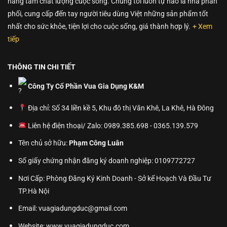
nâng tầm chất lượng cuộc sống. Chúng tôi luôn tự hào là nhà phân
phối, cung cấp đến tay người tiêu dùng Việt những sản phẩm tốt
nhất cho sức khỏe, tiện lợi cho cuộc sống, giá thành hợp lý.
+ Xem
tiếp
THÔNG TIN CHI TIẾT
Công Ty Cổ Phần Vua Gia Dụng K&M
Địa chỉ: Số 34 liền kề 5, Khu đô thị Văn Khê, La Khê, Hà Đông
Liên hệ điện thoại/ Zalo: 0989.385.698 - 0365.139.579
Tên chủ sở hữu:
Phạm Công Luân
Số giấy chứng nhận đăng ký doanh nghiệp: 0109772727
Nơi Cấp: Phòng Đăng Ký Kinh Doanh - Sở kế Hoạch Và Đầu Tư
TP.Hà Nội
Email: vuagiadungduc@gmail.com
Website:
www.vuagiadungduc.com