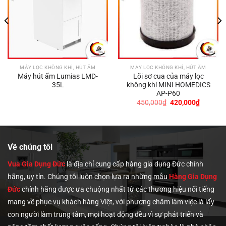
MÁY LỌC KHÔNG KHÍ, HÚT ẨM
MÁY LỌC KHÔNG KHÍ, HÚT ẨM
Máy hút ẩm Lumias LMD-
Lõi sơ cua của máy lọc
35L
không khí MINI HOMEDICS
AP-P60
Giá
Giá
450,000
₫
420,000
₫
gốc
hiện
là:
tại
450,000₫.
là:
0,000₫.
420,000
Về chúng tôi
Vua Gia Dụng Đức
là địa chỉ cung cấp hàng gia dụng Đức chính
hãng, uy tín. Chúng tôi
luôn chọn lựa ra những mẫu
Hàng Gia Dụng
Đức
chính hãng được ưa chuộng nhất từ các thương hiệu nổi tiếng
mang về phục vụ khách hàng Việt, với phương châm làm việc là lấy
con người làm trung tâm, mọi hoạt động đều vì sự phát triển và