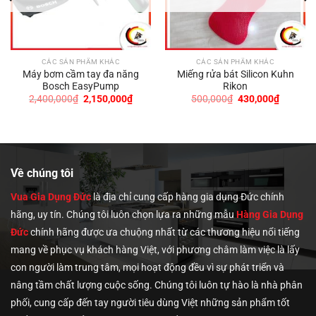
CÁC SẢN PHẨM KHÁC
CÁC SẢN PHẨM KHÁC
Máy bơm cầm tay đa năng
Miếng rửa bát Silicon Kuhn
Bosch EasyPump
Rikon
Giá
Giá
Giá
Giá
2,400,000
₫
2,150,000
₫
500,000
₫
430,000
₫
n
gốc
hiện
gốc
hiện
là:
tại
là:
tại
2,400,000₫.
là:
500,000₫.
là:
900,000₫.
2,150,000₫.
430,000
Về chúng tôi
Vua Gia Dụng Đức
là địa chỉ cung cấp hàng gia dụng Đức chính
hãng, uy tín. Chúng tôi
luôn chọn lựa ra những mẫu
Hàng Gia Dụng
Đức
chính hãng được ưa chuộng nhất từ các thương hiệu nổi tiếng
mang về phục vụ khách hàng Việt, với phương châm làm việc là lấy
con người làm trung tâm, mọi hoạt động đều vì sự phát triển và
nâng tầm chất lượng cuộc sống. Chúng tôi luôn tự hào là nhà phân
phối, cung cấp đến tay người tiêu dùng Việt những sản phẩm tốt