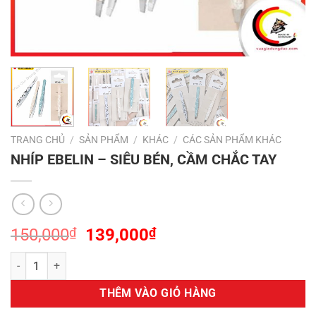
TRANG CHỦ
/
SẢN PHẨM
/
KHÁC
/
CÁC SẢN PHẨM KHÁC
NHÍP EBELIN – SIÊU BÉN, CẦM CHẮC TAY
Giá
Giá
150,000
₫
139,000
₫
gốc
hiện
NHÍP EBELIN - SIÊU BÉN, CẦM CHẮC TAY số lượng
là:
tại
150,000₫.
là:
THÊM VÀO GIỎ HÀNG
139,000₫.