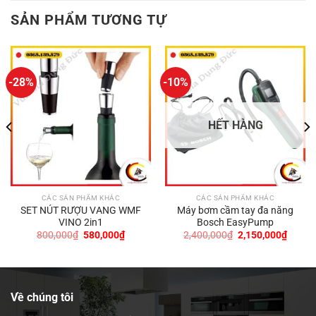
SẢN PHẨM TƯƠNG TỰ
-28%
-10%
HẾT HÀNG
CÁC SẢN PHẨM KHÁC
CÁC SẢN PHẨM KHÁC
SET NÚT RƯỢU VANG WMF
Máy bơm cầm tay đa năng
VINO 2in1
Bosch EasyPump
Giá
Giá
Giá
Giá
800,000
₫
580,000
₫
2,400,000
₫
2,150,000
₫
gốc
hiện
gốc
hiện
là:
tại
là:
tại
800,000₫.
là:
2,400,000₫.
là:
0₫.
580,000₫.
2,150,
Về chúng tôi