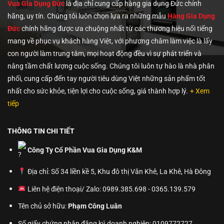
Vua Gia Dụng Đức
là địa chỉ cung cấp hàng gia dụng Đức chính
hãng, uy tín. Chúng tôi
luôn chọn lựa ra những mẫu
Hàng Gia Dụng
Đức
chính hãng được ưa chuộng nhất từ các thương hiệu nổi tiếng
mang về phục vụ khách hàng Việt, với phương châm làm việc là lấy
con người làm trung tâm, mọi hoạt động đều vì sự phát triển và
nâng tầm chất lượng cuộc sống. Chúng tôi luôn tự hào là nhà phân
phối, cung cấp đến tay người tiêu dùng Việt những sản phẩm tốt
nhất cho sức khỏe, tiện lợi cho cuộc sống, giá thành hợp lý.
+ Xem
tiếp
THÔNG TIN CHI TIẾT
Công Ty Cổ Phần Vua Gia Dụng K&M
Địa chỉ: Số 34 liền kề 5, Khu đô thị Văn Khê, La Khê, Hà Đông
Liên hệ điện thoại/ Zalo: 0989.385.698 - 0365.139.579
Tên chủ sở hữu:
Phạm Công Luân
Số giấy chứng nhận đăng ký doanh nghiệp: 0109772727