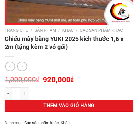
TRANG CHỦ
/
SẢN PHẨM
/
KHÁC
/
CÁC SẢN PHẨM KHÁC
Chiếu mây băng YUKI 2025 kích thước 1,6 x
2m (tặng kèm 2 vỏ gối)
Giá
Giá
1,000,000
₫
920,000
₫
gốc
hiện
Chiếu mây băng YUKI 2025 kích thước 1,6 x 2m (tặng kèm 2 vỏ gối) s
là:
tại
1,000,000₫.
là:
THÊM VÀO GIỎ HÀNG
920,000₫.
Danh mục:
Các sản phẩm khác
,
Khác