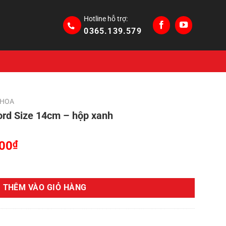
Hotline hỗ trợ:
0365.139.579
 HOA
ord Size 14cm – hộp xanh
Giá
000
₫
hiện
4cm - hộp xanh số lượng
tại
00₫.
là:
THÊM VÀO GIỎ HÀNG
1,990,000₫.