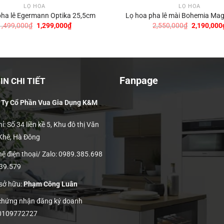
LỌ HOA
LỌ HOA
pha lê Egermann Optika 25,5cm
Lọ hoa pha lê mài Bohemia M
Giá
Giá
Giá
1,499,000
₫
1,299,000
₫
2,550,000
₫
2,190,000
gốc
hiện
gốc
là:
tại
là:
1,499,000₫.
là:
2,550,000
1,299,000₫.
Fanpage
N CHI TIẾT
 Ty Cổ Phần Vua Gia Dụng K&M
ỉ: Số 34 liền kề 5, Khu đô thị Văn
 Khê, Hà Đông
hệ điện thoại/ Zalo: 0989.385.698
139.579
 sở hữu:
Phạm Công Luân
 chứng nhận đăng ký doanh
 0109772727