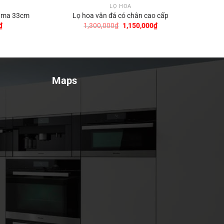
LỌ HOA
agma 33cm
Lọ hoa vân đá có chân cao cấp
Giá
Giá
Giá
₫
1,300,000
₫
1,150,000
₫
hiện
gốc
hiện
tại
là:
tại
₫.
là:
1,300,000₫.
là:
2,190,000₫.
1,150,000₫.
Maps