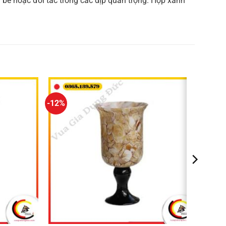
n bè hoặc đối tác trong các dịp quan trọng. Hộp xanh
-12%