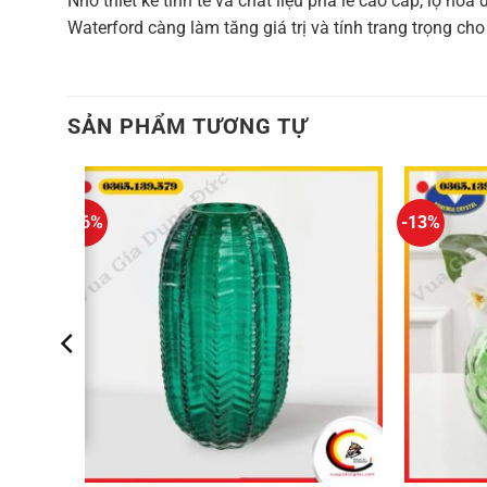
Nhờ thiết kế tinh tế và chất liệu pha lê cao cấp, lọ 
Waterford càng làm tăng giá trị và tính trang trọng ch
SẢN PHẨM TƯƠNG TỰ
-16%
-13%