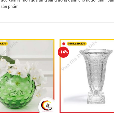
hoa được xem là món quà tặng sang trọng dành cho người thân, bạ
o sản phẩm.
-14%