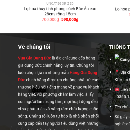
UNCATEGORIZED
Lọ hoa thủy tinh phong cách Bắc Âu cao
m
Lọ hoa 
28cm, rộng 15cm
Giá
Giá
700,000
₫
590,000
₫
gốc
hiện
là:
tại
0,000₫.
700,000₫.
là:
590,000₫.
Về chúng tôi
THÔNG TI
Vua Gia Dụng Đức
là địa chỉ cung cấp hàng
Công
gia dụng Đức chính hãng, uy tín. Chúng tôi
Địa ch
luôn chọn lựa ra những mẫu
Hàng Gia Dụng
Khê, La
Đức
chính hãng được ưa chuộng nhất từ các
thương hiệu nổi tiếng mang về phục vụ khách
Liên 
hàng Việt, với phương châm làm việc là lấy
- 0365.
con người làm trung tâm, mọi hoạt động đều
Tên chủ
vì sự phát triển và nâng tầm chất lượng cuộc
sống. Chúng tôi luôn tự hào là nhà phân phối,
Số giấy
cung cấp đến tay người tiêu dùng Việt những
nghiệp: