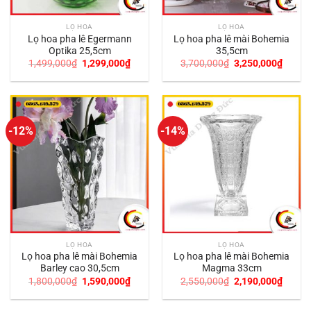
LỌ HOA
LỌ HOA
Lọ hoa pha lê Egermann
Lọ hoa pha lê mài Bohemia
Optika 25,5cm
35,5cm
Giá
Giá
Giá
Giá
1,499,000
₫
1,299,000
₫
3,700,000
₫
3,250,000
₫
gốc
hiện
gốc
hiện
là:
tại
là:
tại
1,499,000₫.
là:
3,700,000₫.
là:
1,299,000₫.
3,250,
-12%
-14%
LỌ HOA
LỌ HOA
Lọ hoa pha lê mài Bohemia
Lọ hoa pha lê mài Bohemia
Barley cao 30,5cm
Magma 33cm
Giá
Giá
Giá
Giá
1,800,000
₫
1,590,000
₫
2,550,000
₫
2,190,000
₫
gốc
hiện
gốc
hiện
là:
tại
là:
tại
1,800,000₫.
là:
2,550,000₫.
là: