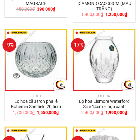
MAGRACE
DIAMOND CAO 33CM (MÀU
TRẮNG)
Giá
Giá
450,000
₫
390,000
₫
gốc
hiện
Giá
Giá
1,400,000
₫
1,250,000
₫
là:
tại
gốc
hiện
450,000₫.
là:
là:
tại
390,000₫.
1,400,000₫.
là:
1,250,
-9%
-17%
LỌ HOA
LỌ HOA
Lọ hoa cầu tròn pha lê
Lọ hoa Lismore Waterford
Bohemia Sheffield 20,5cm
Size 14cm – hộp xanh
Giá
Giá
Giá
Giá
1,700,000
₫
1,550,000
₫
2,400,000
₫
1,990,000
₫
gốc
hiện
gốc
hiện
là:
tại
là:
tại
1,700,000₫.
là:
2,400,000₫.
là:
1,550,000₫.
1,990,