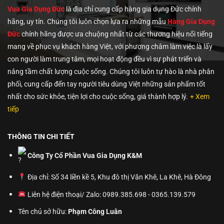
Vua Gia Dụng Đức
là địa chỉ cung cấp hàng gia dụng Đức chính
hãng, uy tín. Chúng tôi
luôn chọn lựa ra những mẫu
Hàng Gia Dụng
Đức
chính hãng được ưa chuộng nhất từ các thương hiệu nổi tiếng
mang về phục vụ khách hàng Việt, với phương châm làm việc là lấy
con người làm trung tâm, mọi hoạt động đều vì sự phát triển và
nâng tầm chất lượng cuộc sống. Chúng tôi luôn tự hào là nhà phân
phối, cung cấp đến tay người tiêu dùng Việt những sản phẩm tốt
nhất cho sức khỏe, tiện lợi cho cuộc sống, giá thành hợp lý.
+ Xem
tiếp
THÔNG TIN CHI TIẾT
Công Ty Cổ Phần Vua Gia Dụng K&M
Địa chỉ: Số 34 liền kề 5, Khu đô thị Văn Khê, La Khê, Hà Đông
Liên hệ điện thoại/ Zalo: 0989.385.698 - 0365.139.579
Tên chủ sở hữu:
Phạm Công Luân