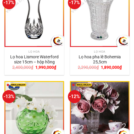
-17%
-17%
LỌ HOA
LỌ HOA
Lọ hoa Lismore Waterford
Lọ hoa pha lê Bohemia
size 15cm – hộp hồng
25,5cm
Giá
Giá
Giá
Giá
2,400,000
₫
1,990,000
₫
2,290,000
₫
1,890,000
₫
gốc
hiện
gốc
hiện
là:
tại
là:
tại
2,400,000₫.
là:
2,290,000₫.
là:
1,990,000₫.
1,890,
-13%
-12%