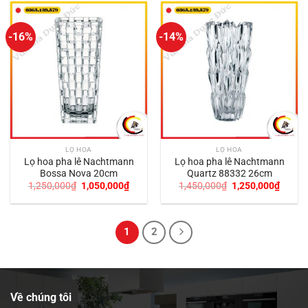
1,590,000₫.
2,190,
-16%
-14%
LỌ HOA
LỌ HOA
Lọ hoa pha lê Nachtmann
Lọ hoa pha lê Nachtmann
Bossa Nova 20cm
Quartz 88332 26cm
Giá
Giá
Giá
Giá
1,250,000
₫
1,050,000
₫
1,450,000
₫
1,250,000
₫
gốc
hiện
gốc
hiện
là:
tại
là:
tại
1,250,000₫.
là:
1,450,000₫.
là:
1,050,000₫.
1,250,
1
2
Về chúng tôi