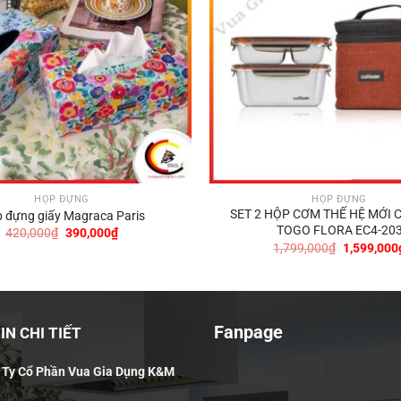
HỘP ĐỰNG
HỘP ĐỰNG
SET 2 HỘP CƠM THẾ HỆ MỚI 
 đựng giấy Magraca Paris
TOGO FLORA EC4-20
Giá
Giá
420,000
₫
390,000
₫
gốc
hiện
Giá
1,799,000
₫
1,599,000
là:
tại
gốc
420,000₫.
là:
là:
390,000₫.
1,799,000
Fanpage
N CHI TIẾT
 Ty Cổ Phần Vua Gia Dụng K&M