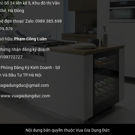
ỉ: Số 34 liền kề 5, Khu đô thị Văn
 Khê, Hà Đông
hệ điện thoại/ Zalo: 0989.385.698
139.579
 sở hữu:
Phạm Công Luân
 chứng nhận đăng ký doanh
 0109772727
: Phòng Đăng Ký Kinh Doanh - Sở
h Và Đầu Tư TP.Hà Nội
vuagiadungduc@gmail.com
:
www.vuagiadungduc.com
Nội dung bản quyền thuộc Vua Gia Dụng Đức