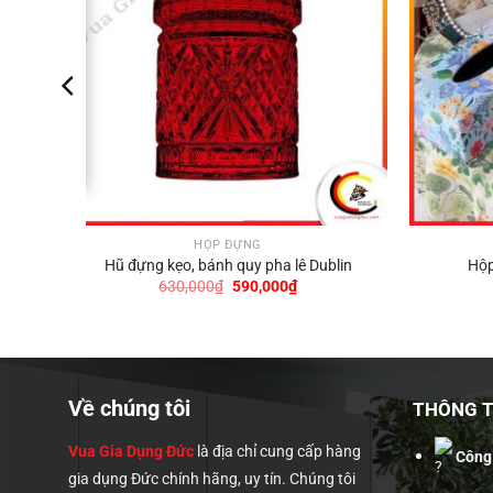
HỘP ĐỰNG
EC7-
Hũ đựng kẹo, bánh quy pha lê Dublin
Hộp
Giá
Giá
630,000
₫
590,000
₫
gốc
hiện
là:
tại
630,000₫.
là:
590,000₫.
00₫.
Về chúng tôi
THÔNG TI
Vua Gia Dụng Đức
là địa chỉ cung cấp hàng
Công
gia dụng Đức chính hãng, uy tín. Chúng tôi