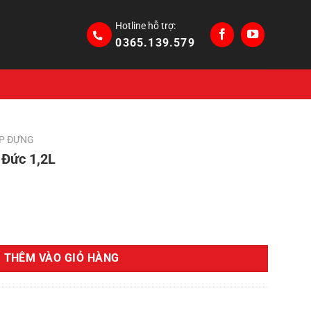
Hotline hỗ trợ:
0365.139.579
P ĐỰNG
 Đức 1,2L
Giá
hiện
 số lượng
tại
.
là:
THÊM VÀO GIỎ HÀNG
390,000₫.