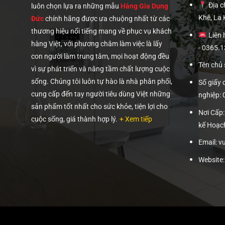
Địa ch
luôn chọn lựa ra những mẫu
Hàng Gia Dụng
Khê, La
Đức
chính hãng được ưa chuộng nhất từ các
thương hiệu nổi tiếng mang về phục vụ khách
Liên 
hàng Việt, với phương châm làm việc là lấy
- 0365.
con người làm trung tâm, mọi hoạt động đều
Tên chủ
vì sự phát triển và nâng tầm chất lượng cuộc
sống. Chúng tôi luôn tự hào là nhà phân phối,
Số giấy
cung cấp đến tay người tiêu dùng Việt những
nghiệp:
sản phẩm tốt nhất cho sức khỏe, tiện lợi cho
Nơi Cấp
cuộc sống, giá thành hợp lý.
+ Xem tiếp
kế Hoạc
Email: 
Website