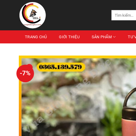
Chuyển
đến
Tìm
nội
kiếm:
dung
TRANG CHỦ
GIỚI THIỆU
SẢN PHẨM
TƯ 
-7%