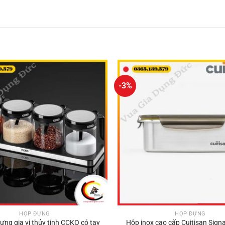
-3%
HỘP ĐỰNG
HỘP ĐỰNG
đựng gia vị thủy tinh CCKO có tay
Hộp inox cao cấp Cuitisan Sign