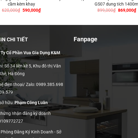
cầm kèm khay
GS07 dung tích 1400m
Giá
Giá
Giá
G
620,000
₫
590,000
₫
899,000
₫
869,000
₫
gốc
hiện
gốc
h
là:
tại
là:
t
620,000₫.
là:
899,000₫.
l
590,000₫.
8
Fanpage
N CHI TIẾT
 Ty Cổ Phần Vua Gia Dụng K&M
ỉ: Số 34 liền kề 5, Khu đô thị Văn
 Khê, Hà Đông
hệ điện thoại/ Zalo: 0989.385.698
139.579
 sở hữu:
Phạm Công Luân
 chứng nhận đăng ký doanh
 0109772727
: Phòng Đăng Ký Kinh Doanh - Sở