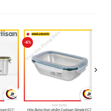
-6%
HỘP ĐỰNG
ature EC7-
Hộp đựng thực phẩm Cuitisan Simple EC7-