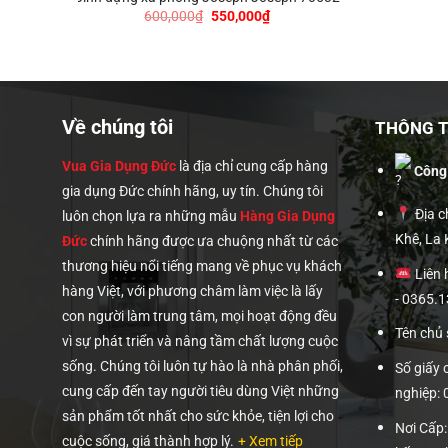
Giá
Giá
600,000
₫
550,000
₫
gốc
hiện
là:
tại
600,000₫.
là:
550,000₫.
00₫.
Về chúng tôi
THÔNG TI
Vua Gia Dụng Đức
là địa chỉ cung cấp hàng
Công
gia dụng Đức chính hãng, uy tín. Chúng tôi
Địa ch
luôn chọn lựa ra những mẫu
Hàng Gia Dụng
Khê, La
Đức
chính hãng được ưa chuộng nhất từ các
thương hiệu nổi tiếng mang về phục vụ khách
Liên 
hàng Việt, với phương châm làm việc là lấy
- 0365.
con người làm trung tâm, mọi hoạt động đều
Tên chủ
vì sự phát triển và nâng tầm chất lượng cuộc
sống. Chúng tôi luôn tự hào là nhà phân phối,
Số giấy
cung cấp đến tay người tiêu dùng Việt những
nghiệp:
sản phẩm tốt nhất cho sức khỏe, tiện lợi cho
Nơi Cấp
cuộc sống, giá thành hợp lý.
+ Xem tiếp