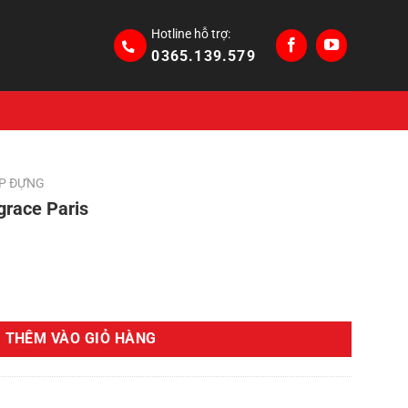
Hotline hỗ trợ:
0365.139.579
P ĐỰNG
race Paris
Giá
hiện
s số lượng
tại
.
là:
THÊM VÀO GIỎ HÀNG
390,000₫.