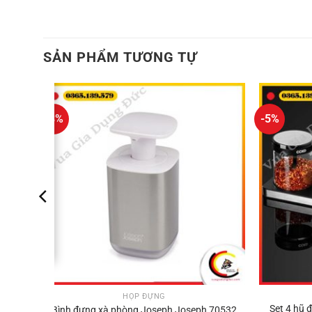
SẢN PHẨM TƯƠNG TỰ
-8%
-5%
HỘP ĐỰNG
 EC7-
Set 4 hũ 
Bình đựng xà phòng Joseph Joseph 70532