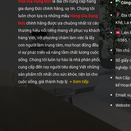
Vua Gia Dụng Đức
là địa chỉ cung cấp hàng
Công
gia dụng Đức chính hãng, uy tín. Chúng tôi
Địa ch
luôn chọn lựa ra những mẫu
Hàng Gia Dụng
Khê, La
Đức
chính hãng được ưa chuộng nhất từ các
thương hiệu nổi tiếng mang về phục vụ khách
Liên 
hàng Việt, với phương châm làm việc là lấy
- 0365.
con người làm trung tâm, mọi hoạt động đều
Tên chủ
vì sự phát triển và nâng tầm chất lượng cuộc
sống. Chúng tôi luôn tự hào là nhà phân phối,
Số giấy
cung cấp đến tay người tiêu dùng Việt những
nghiệp:
sản phẩm tốt nhất cho sức khỏe, tiện lợi cho
Nơi Cấp
cuộc sống, giá thành hợp lý.
+ Xem tiếp
kế Hoạc
Email: 
Website