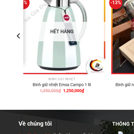
-7%
-13%
HẾT HÀNG
BÌNH GIỮ NHIỆT
0ml
Bình giữ nhiệt Emsa Campo 1 lít
Bình giữ 
Giá
Giá
1,350,000
₫
1,250,000
₫
gốc
hiện
là:
tại
1,350,000₫.
là:
00₫.
1,250,000₫.
Về chúng tôi
THÔNG TI