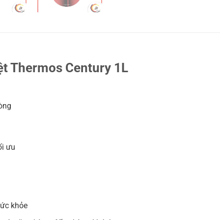
ệt Thermos Century 1L
hòng
ối ưu
sức khỏe