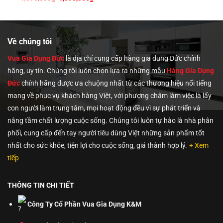
gốc
hiện
1,180,
là:
tại
00₫.
1,590,000₫.
là:
1,390,000₫.
Về chúng tôi
Vua Gia Dụng Đức
là địa chỉ cung cấp hàng gia dụng Đức chính
hãng, uy tín. Chúng tôi
luôn chọn lựa ra những mẫu
Hàng Gia Dụng
Đức
chính hãng được ưa chuộng nhất từ các thương hiệu nổi tiếng
mang về phục vụ khách hàng Việt, với phương châm làm việc là lấy
con người làm trung tâm, mọi hoạt động đều vì sự phát triển và
nâng tầm chất lượng cuộc sống. Chúng tôi luôn tự hào là nhà phân
phối, cung cấp đến tay người tiêu dùng Việt những sản phẩm tốt
nhất cho sức khỏe, tiện lợi cho cuộc sống, giá thành hợp lý.
+ Xem
tiếp
THÔNG TIN CHI TIẾT
Công Ty Cổ Phần Vua Gia Dụng K&M