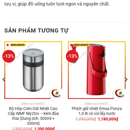
lưu vị, giúp đồ uống luôn tươi ngon và nguyên chất.
SẢN PHẨM TƯƠNG TỰ
-13%
-13%
BÌNH GIỮ NHIỆT
BÌNH GIỮ NHIỆT
Bộ Hộp Cơm Giữ Nhiệt Cao
Phích giữ nhiệt Emsa Ponza
Cấp WMF My2Go – kèm đũa
1,9 lít có vòi lấy nước
thìa (Dung tích: 500ml +
Giá
Giá
1,350,000
₫
1,180,000
₫
gốc
hiện
200ml)
là:
tại
Giá
Giá
1,590,000
₫
1,390,000
₫
1,350,000₫.
là: