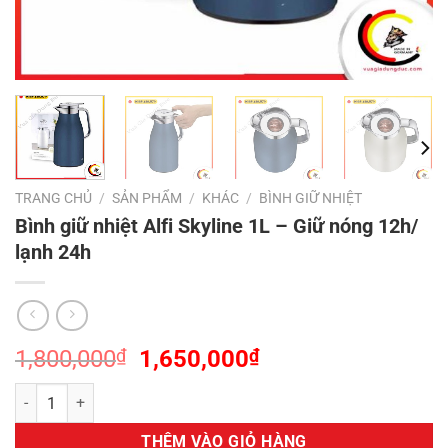
TRANG CHỦ
/
SẢN PHẨM
/
KHÁC
/
BÌNH GIỮ NHIỆT
Bình giữ nhiệt Alfi Skyline 1L – Giữ nóng 12h/
lạnh 24h
Giá
Giá
1,800,000
₫
1,650,000
₫
gốc
hiện
Bình giữ nhiệt Alfi Skyline 1L – Giữ nóng 12h/ lạnh 24h số lượng
là:
tại
1,800,000₫.
là:
THÊM VÀO GIỎ HÀNG