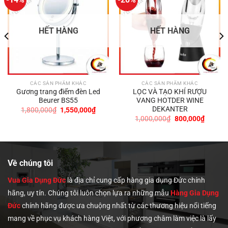
HẾT HÀNG
HẾT HÀNG
CÁC SẢN PHẨM KHÁC
CÁC SẢN PHẨM KHÁC
Gương trang điểm đèn Led
LỌC VÀ TẠO KHÍ RƯỢU
Beurer BS55
VANG HOTDER WINE
DEKANTER
Giá
Giá
1,800,000
₫
1,550,000
₫
gốc
hiện
Giá
Giá
1,000,000
₫
800,000
₫
là:
tại
gốc
hiện
1,800,000₫.
là:
là:
tại
1,550,000₫.
1,000,000₫.
là:
00₫.
800,00
Về chúng tôi
Vua Gia Dụng Đức
là địa chỉ cung cấp hàng gia dụng Đức chính
hãng, uy tín. Chúng tôi
luôn chọn lựa ra những mẫu
Hàng Gia Dụng
Đức
chính hãng được ưa chuộng nhất từ các thương hiệu nổi tiếng
mang về phục vụ khách hàng Việt, với phương châm làm việc là lấy