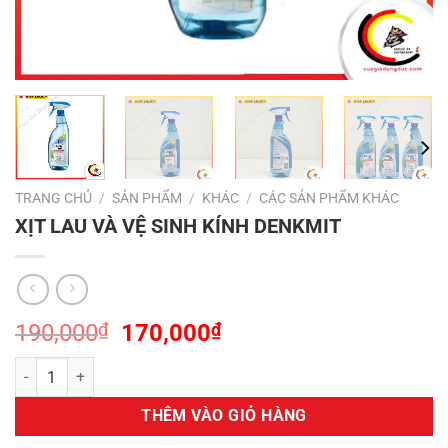
TRANG CHỦ
/
SẢN PHẨM
/
KHÁC
/
CÁC SẢN PHẨM KHÁC
XỊT LAU VÀ VỆ SINH KÍNH DENKMIT
Giá
Giá
190,000
₫
170,000
₫
gốc
hiện
XỊT LAU VÀ VỆ SINH KÍNH DENKMIT số lượng
là:
tại
190,000₫.
là:
THÊM VÀO GIỎ HÀNG
170,000₫.