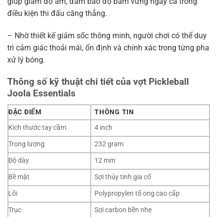
giúp giảm độ ẩm, đảm bảo độ bám vững ngay cả trong
điều kiện thi đấu căng thẳng.
– Nhờ thiết kế giảm sốc thông minh, người chơi có thể duy
trì cảm giác thoải mái, ổn định và chính xác trong từng pha
xử lý bóng.
Thông số kỹ thuật chi tiết của vợt Pickleball
Joola Essentials
ĐẶC ĐIỂM
THÔNG TIN
Kích thước tay cầm
4 inch
Trọng lượng
232 gram
Độ dày
12 mm
Bề mặt
Sợi thủy tinh gia cố
Lõi
Polypropylen tổ ong cao cấp
Trục
Sợi carbon bền nhẹ