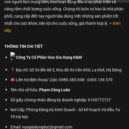
con người làm trung tâm, mọi hoạt động đều vì sự phát triển và
nâng tầm chất lượng cuộc sống. Chúng tôi luôn tự hào là nhà phân
phối, cung cấp đến tay người tiêu dùng Việt những sản phẩm tốt
nhất cho sức khỏe, tiện lợi cho cuộc sống, giá thành hợp lý.
+ Xem
tiếp
THÔNG TIN CHI TIẾT
Công Ty Cổ Phần Vua Gia Dụng K&M
Địa chỉ: Số 34 liền kề 5, Khu đô thị Văn Khê, La Khê, Hà Đông
Liên hệ điện thoại/ Zalo: 0989.385.698 - 0365.139.579
Tên chủ sở hữu:
Phạm Công Luân
Số giấy chứng nhận đăng ký doanh nghiệp: 0109772727
Nơi Cấp: Phòng Đăng Ký Kinh Doanh - Sở kế Hoạch Và Đầu Tư
TP.Hà Nội
Email: vuagiadungduc@gmail.com