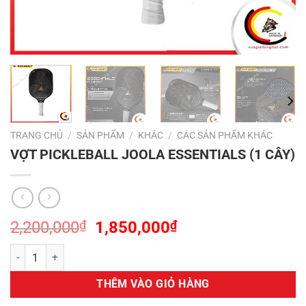
TRANG CHỦ
/
SẢN PHẨM
/
KHÁC
/
CÁC SẢN PHẨM KHÁC
VỢT PICKLEBALL JOOLA ESSENTIALS (1 CÂY)
Giá
Giá
2,200,000
₫
1,850,000
₫
gốc
hiện
VỢT PICKLEBALL JOOLA ESSENTIALS (1 CÂY) số lượng
là:
tại
2,200,000₫.
là:
THÊM VÀO GIỎ HÀNG
1,850,000₫.