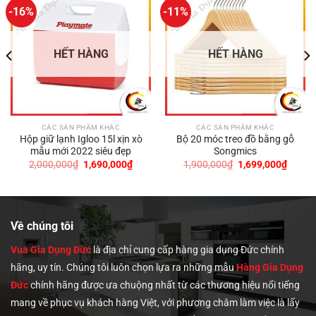
-16%
-11%
HẾT HÀNG
HẾT HÀNG
CÁC SẢN PHẨM KHÁC
CÁC SẢN PHẨM KHÁC
Hộp giữ lạnh Igloo 15l xịn xò
Bộ 20 móc treo đồ bằng gỗ
mẫu mới 2022 siêu đẹp
Songmics
Giá
Giá
Giá
Giá
2,000,000
₫
1,690,000
₫
1,900,000
₫
1,699,000
₫
gốc
hiện
gốc
hiện
là:
tại
là:
tại
2,000,000₫.
là:
1,900,000₫.
là:
0,000₫.
1,690,000₫.
1,699,
Về chúng tôi
Vua Gia Dụng Đức
là địa chỉ cung cấp hàng gia dụng Đức chính
hãng, uy tín. Chúng tôi
luôn chọn lựa ra những mẫu
Hàng Gia Dụng
Đức
chính hãng được ưa chuộng nhất từ các thương hiệu nổi tiếng
mang về phục vụ khách hàng Việt, với phương châm làm việc là lấy