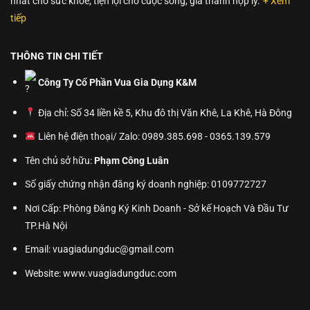
nhất cho sức khỏe, tiện lợi cho cuộc sống, giá thành hợp lý.
+ Xem
tiếp
THÔNG TIN CHI TIẾT
Công Ty Cổ Phần Vua Gia Dụng K&M
Địa chỉ: Số 34 liền kề 5, Khu đô thị Văn Khê, La Khê, Hà Đông
Liên hệ điện thoại/ Zalo: 0989.385.698 - 0365.139.579
Tên chủ sở hữu:
Phạm Công Luân
Số giấy chứng nhận đăng ký doanh nghiệp: 0109772727
Nơi Cấp: Phòng Đăng Ký Kinh Doanh - Sở kế Hoạch Và Đầu Tư
TP.Hà Nội
Email: vuagiadungduc@gmail.com
Website:
www.vuagiadungduc.com