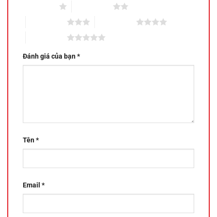
1 trên 5 sao
2 trên 5 sao
3 trên 5 sao
4 trên 5 sao
5 trên 5 sao
Đánh giá của bạn
*
Tên
*
Email
*