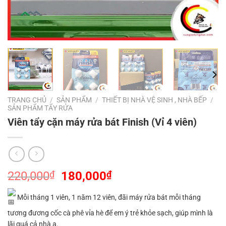
TRANG CHỦ
/
SẢN PHẨM
/
THIẾT BỊ NHÀ VỆ SINH , NHÀ BẾP
/
SẢN PHẨM TẨY RỬA
Viên tẩy cặn máy rửa bát Finish (Vỉ 4 viên)
Giá
Giá
220,000
₫
180,000
₫
gốc
hiện
là:
tại
Mỗi tháng 1 viên, 1 năm 12 viên, đãi máy rửa bát mỗi tháng
220,000₫.
là:
tương đương cốc cà phê vỉa hè để em ý trẻ khỏe sạch, giúp mình là
180,000₫.
lãi quá cả nhà ạ.