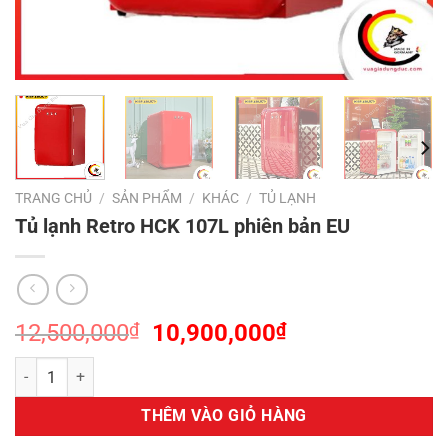
TRANG CHỦ
/
SẢN PHẨM
/
KHÁC
/
TỦ LẠNH
Tủ lạnh Retro HCK 107L phiên bản EU
Giá
Giá
12,500,000
₫
10,900,000
₫
gốc
hiện
Tủ lạnh Retro HCK 107L phiên bản EU số lượng
là:
tại
12,500,000₫.
là:
THÊM VÀO GIỎ HÀNG
10,900,000₫.