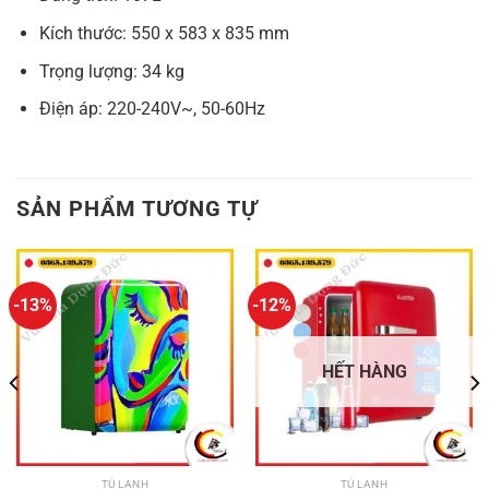
Kích thước: 550 x 583 x 835 mm
Trọng lượng: 34 kg
Điện áp: 220-240V~, 50-60Hz
SẢN PHẨM TƯƠNG TỰ
-13%
-12%
HẾT HÀNG
TỦ LẠNH
TỦ LẠNH