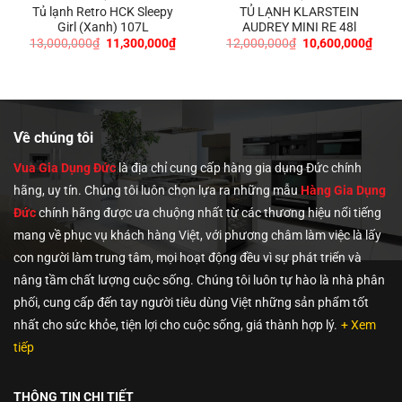
Tủ lạnh Retro HCK Sleepy
TỦ LẠNH KLARSTEIN
Girl (Xanh) 107L
AUDREY MINI RE 48l
Giá
Giá
Giá
Giá
13,000,000
₫
11,300,000
₫
12,000,000
₫
10,600,000
₫
gốc
hiện
gốc
hiện
là:
tại
là:
tại
n
13,000,000₫.
là:
12,000,000₫.
là:
11,300,000₫.
10,6
520,000₫.
Về chúng tôi
Vua Gia Dụng Đức
là địa chỉ cung cấp hàng gia dụng Đức chính
hãng, uy tín. Chúng tôi
luôn chọn lựa ra những mẫu
Hàng Gia Dụng
Đức
chính hãng được ưa chuộng nhất từ các thương hiệu nổi tiếng
mang về phục vụ khách hàng Việt, với phương châm làm việc là lấy
con người làm trung tâm, mọi hoạt động đều vì sự phát triển và
nâng tầm chất lượng cuộc sống. Chúng tôi luôn tự hào là nhà phân
phối, cung cấp đến tay người tiêu dùng Việt những sản phẩm tốt
nhất cho sức khỏe, tiện lợi cho cuộc sống, giá thành hợp lý.
+ Xem
tiếp
THÔNG TIN CHI TIẾT