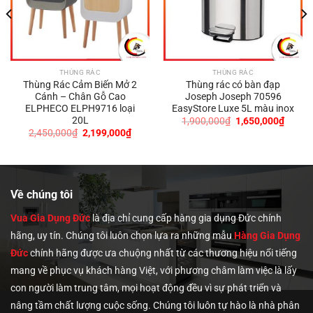
THÙNG RÁC
THÙNG RÁC
Thùng Rác Cảm Biến Mở 2
Thùng rác có bàn đạp
Cánh – Chân Gỗ Cao
Joseph Joseph 70596
ELPHECO ELPH9716 loại
EasyStore Luxe 5L màu inox
20L
Giá
Giá
1,900,000
₫
1,650,000
₫
gốc
hiện
Giá
Giá
2,450,000
₫
2,199,000
₫
là:
tại
gốc
hiện
1,900,000₫.
là:
là:
tại
0₫.
1,650,
2,450,000₫.
là:
2,199,000₫.
Về chúng tôi
Vua Gia Dụng Đức
là địa chỉ cung cấp hàng gia dụng Đức chính
hãng, uy tín. Chúng tôi
luôn chọn lựa ra những mẫu
Hàng Gia Dụng
Đức
chính hãng được ưa chuộng nhất từ các thương hiệu nổi tiếng
mang về phục vụ khách hàng Việt, với phương châm làm việc là lấy
con người làm trung tâm, mọi hoạt động đều vì sự phát triển và
nâng tầm chất lượng cuộc sống. Chúng tôi luôn tự hào là nhà phân