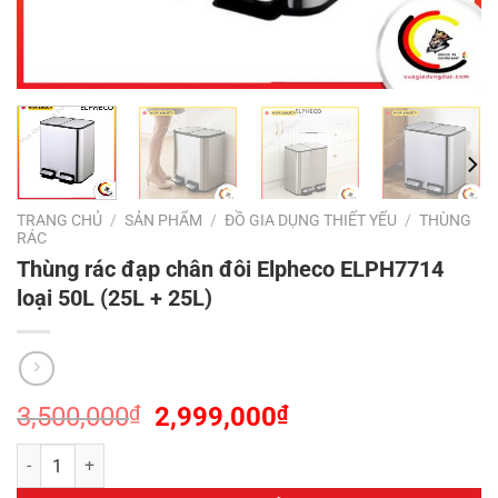
TRANG CHỦ
/
SẢN PHẨM
/
ĐỒ GIA DỤNG THIẾT YẾU
/
THÙNG
RÁC
Thùng rác đạp chân đôi Elpheco ELPH7714
loại 50L (25L + 25L)
Giá
Giá
3,500,000
₫
2,999,000
₫
gốc
hiện
Thùng rác đạp chân đôi Elpheco ELPH7714 loại 50L (25L + 25L) số 
là:
tại
3,500,000₫.
là: