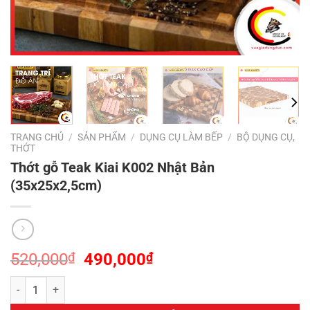
TRANG CHỦ
/
SẢN PHẨM
/
DỤNG CỤ LÀM BẾP
/
BỘ DỤNG CỤ,
THỚT
Thớt gỗ Teak Kiai K002 Nhật Bản
(35x25x2,5cm)
Giá
Giá
520,000
₫
490,000
₫
gốc
hiện
Thớt gỗ Teak Kiai K002 Nhật Bản (35x25x2,5cm) số lượng
là:
tại
520,000₫.
là: