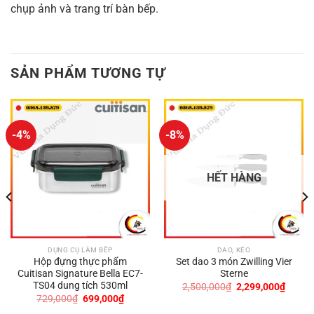
chụp ảnh và trang trí bàn bếp.
SẢN PHẨM TƯƠNG TỰ
-4%
-8%
HẾT HÀNG
DỤNG CỤ LÀM BẾP
DAO, KÉO
Hộp đựng thực phẩm
Set dao 3 món Zwilling Vier
Cuitisan Signature Bella EC7-
Sterne
TS04 dung tích 530ml
Giá
Giá
2,500,000
₫
2,299,000
₫
gốc
hiện
Giá
Giá
729,000
₫
699,000
₫
là:
tại
gốc
hiện
2,500,000₫.
là: