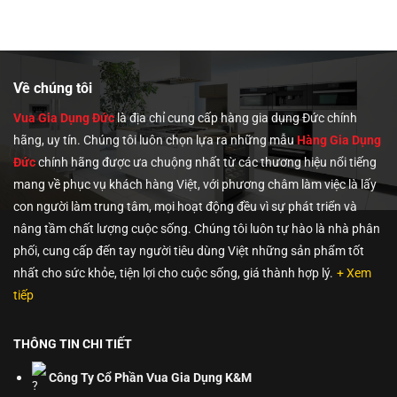
là:
tại
2,299,
729,000₫.
là:
0,000₫.
699,000₫.
Về chúng tôi
Vua Gia Dụng Đức
là địa chỉ cung cấp hàng gia dụng Đức chính
hãng, uy tín. Chúng tôi
luôn chọn lựa ra những mẫu
Hàng Gia Dụng
Đức
chính hãng được ưa chuộng nhất từ các thương hiệu nổi tiếng
mang về phục vụ khách hàng Việt, với phương châm làm việc là lấy
con người làm trung tâm, mọi hoạt động đều vì sự phát triển và
nâng tầm chất lượng cuộc sống. Chúng tôi luôn tự hào là nhà phân
phối, cung cấp đến tay người tiêu dùng Việt những sản phẩm tốt
nhất cho sức khỏe, tiện lợi cho cuộc sống, giá thành hợp lý.
+ Xem
tiếp
THÔNG TIN CHI TIẾT
Công Ty Cổ Phần Vua Gia Dụng K&M