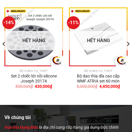
-14%
-11%
HẾT HÀNG
HẾT HÀNG
BỘ DỤNG CỤ, THỚT
BỘ DỤNG CỤ, THỚT
Set 2 chiếc lót nồi silicone
Bộ dao thìa dĩa cao cấp
Joseph 20174
WMF ATRIA set 60 món
Giá
Giá
Giá
Giá
500,000
₫
430,000
₫
5,000,000
₫
4,450,000
₫
gốc
hiện
gốc
hiện
là:
tại
là:
tại
500,000₫.
là:
5,000,000₫.
là:
430,000₫.
4,450,
0,000₫.
Về chúng tôi
Vua Gia Dụng Đức
là địa chỉ cung cấp hàng gia dụng Đức chính