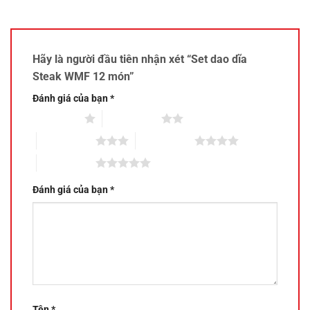
Hãy là người đầu tiên nhận xét “Set dao dĩa
Steak WMF 12 món”
Đánh giá của bạn
*
1 trên 5 sao
2 trên 5 sao
3 trên 5 sao
4 trên 5 sao
5 trên 5 sao
Đánh giá của bạn
*
Tên
*