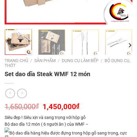
TRANG CHỦ
/
SẢN PHẨM
/
DỤNG CỤ LÀM BẾP
/
BỘ DỤNG CỤ,
THỚT
Set dao dĩa Steak WMF 12 món
Giá
Giá
1,650,000
₫
1,450,000
₫
gốc
hiện
Siêu đẹp ! Siêu xịn và sang trọng với hộp gỗ
là:
tại
Bộ dao dĩa 12 món ( 6 người ăn ) của WMF –
1,650,000₫.
là:
Bộ dao dĩa hàng hiệu được đựng trong hộp gỗ sang trọng, cực
1,450,000₫.