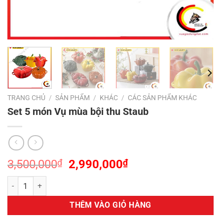
TRANG CHỦ
/
SẢN PHẨM
/
KHÁC
/
CÁC SẢN PHẨM KHÁC
Set 5 món Vụ mùa bội thu Staub
Giá
Giá
3,500,000
₫
2,990,000
₫
gốc
hiện
Set 5 món Vụ mùa bội thu Staub số lượng
là:
tại
3,500,000₫.
là:
THÊM VÀO GIỎ HÀNG
2,990,000₫.