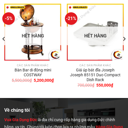
-5%
-21%
HẾT HÀNG
HẾT HÀNG
CÁC SẢN PHẨM KHÁC
CÁC SẢN PHẨM KHÁC
Bàn Bar di động mini
Giá úp bát đĩa Joseph
COSTWAY
Joseph 85151 Duo Compact
Dish Rack
Giá
Giá
5,500,000
₫
5,200,000
₫
gốc
hiện
Giá
Giá
700,000
₫
550,000
₫
là:
tại
gốc
hiện
5,500,000₫.
là:
là:
tại
5,200,000₫.
700,000₫.
là:
9,000₫.
550,000
Về chúng tôi
Vua Gia Dụng Đức
là địa chỉ cung cấp hàng gia dụng Đức chính
hãng, uy tín. Chúng tôi
luôn chọn lựa ra những mẫu
Hàng Gia Dụng