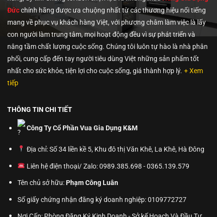
Đức
chính hãng được ưa chuộng nhất từ các thương hiệu nổi tiếng
mang về phục vụ khách hàng Việt, với phương châm làm việc là lấy
con người làm trung tâm, mọi hoạt động đều vì sự phát triển và
nâng tầm chất lượng cuộc sống. Chúng tôi luôn tự hào là nhà phân
phối, cung cấp đến tay người tiêu dùng Việt những sản phẩm tốt
nhất cho sức khỏe, tiện lợi cho cuộc sống, giá thành hợp lý.
+ Xem
tiếp
THÔNG TIN CHI TIẾT
Công Ty Cổ Phần Vua Gia Dụng K&M
Địa chỉ: Số 34 liền kề 5, Khu đô thị Văn Khê, La Khê, Hà Đông
Liên hệ điện thoại/ Zalo: 0989.385.698 - 0365.139.579
Tên chủ sở hữu:
Phạm Công Luân
Số giấy chứng nhận đăng ký doanh nghiệp: 0109772727
Nơi Cấp: Phòng Đăng Ký Kinh Doanh - Sở kế Hoạch Và Đầu Tư