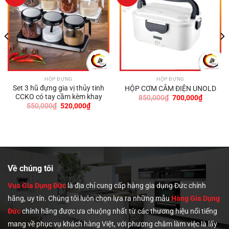
HỘP ĐỰNG
HỘP ĐỰNG
Set 3 hũ đựng gia vị thủy tinh
HỘP CƠM CẮM ĐIỆN UNOLD
CCKO có tay cầm kèm khay
Giá
Giá
850,000
₫
700,000
₫
gốc
hiện
Giá
Giá
550,000
₫
520,000
₫
là:
tại
gốc
hiện
850,000₫.
là:
là:
tại
700,000
550,000₫.
là:
520,000₫.
0,000₫.
Về chúng tôi
Vua Gia Dụng Đức
là địa chỉ cung cấp hàng gia dụng Đức chính
hãng, uy tín. Chúng tôi
luôn chọn lựa ra những mẫu
Hàng Gia Dụng
Đức
chính hãng được ưa chuộng nhất từ các thương hiệu nổi tiếng
mang về phục vụ khách hàng Việt, với phương châm làm việc là lấy