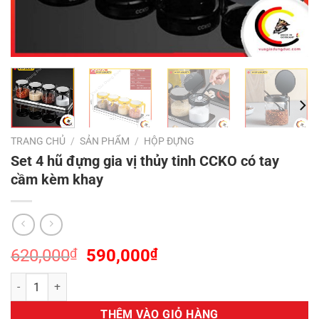
TRANG CHỦ
/
SẢN PHẨM
/
HỘP ĐỰNG
Set 4 hũ đựng gia vị thủy tinh CCKO có tay
cầm kèm khay
Giá
Giá
620,000
₫
590,000
₫
gốc
hiện
Set 4 hũ đựng gia vị thủy tinh CCKO có tay cầm kèm khay số lượng
là:
tại
620,000₫.
là:
THÊM VÀO GIỎ HÀNG