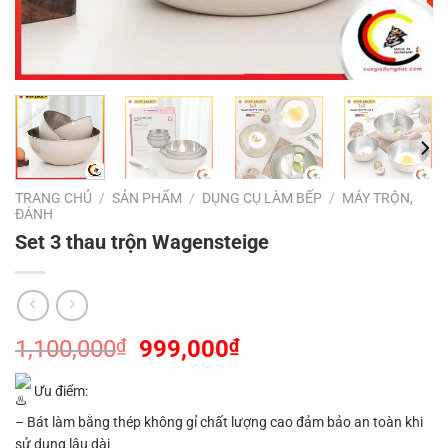
TRANG CHỦ
/
SẢN PHẨM
/
DỤNG CỤ LÀM BẾP
/
MÁY TRỘN,
ĐÁNH
Set 3 thau trộn Wagensteige
Giá
Giá
1,100,000
₫
999,000
₫
gốc
hiện
là:
tại
Ưu điểm:
1,100,000₫.
là:
– Bát làm bằng thép không gỉ chất lượng cao đảm bảo an toàn khi
999,000₫.
sử dụng lâu dài