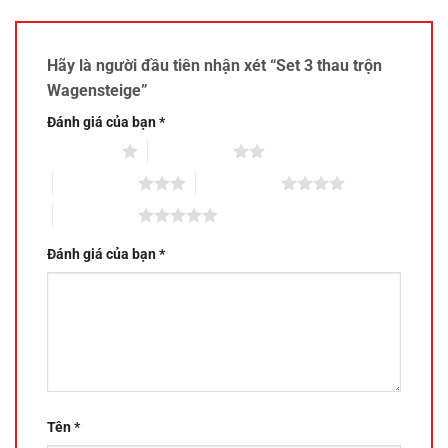
Hãy là người đầu tiên nhận xét “Set 3 thau trộn
Wagensteige”
Đánh giá của bạn
*
1 trên 5 sao
2 trên 5 sao
3 trên 5 sao
4 trên 5 sao
5 trên 5 sao
Đánh giá của bạn
*
Tên
*