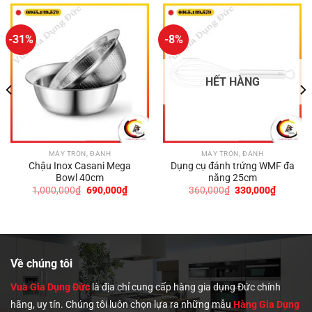
-31%
-8%
HẾT HÀNG
MÁY TRỘN, ĐÁNH
MÁY TRỘN, ĐÁNH
Chậu Inox Casani Mega
Dụng cụ đánh trứng WMF đa
Bowl 40cm
năng 25cm
Giá
Giá
Giá
Giá
1,000,000
₫
690,000
₫
360,000
₫
330,000
₫
gốc
hiện
gốc
hiện
là:
tại
là:
tại
1,000,000₫.
là:
360,000₫.
là:
690,000₫.
330,000
0,000₫.
Về chúng tôi
Vua Gia Dụng Đức
là địa chỉ cung cấp hàng gia dụng Đức chính
hãng, uy tín. Chúng tôi
luôn chọn lựa ra những mẫu
Hàng Gia Dụng