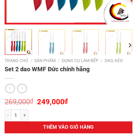
TRANG CHỦ
/
SẢN PHẨM
/
DỤNG CỤ LÀM BẾP
/
DAO, KÉO
Set 2 dao WMF Đức chính hãng
Giá
Giá
269,000
₫
249,000
₫
gốc
hiện
Set 2 dao WMF Đức chính hãng số lượng
là:
tại
269,000₫.
là:
THÊM VÀO GIỎ HÀNG
249,000₫.