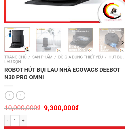
TRANG CHỦ
/
SẢN PHẨM
/
ĐỒ GIA DỤNG THIẾT YẾU
/
HÚT BỤI,
LAU DỌN
ROBOT HÚT BỤI LAU NHÀ ECOVACS DEEBOT
N30 PRO OMNI
Giá
Giá
10,000,000
₫
9,300,000
₫
gốc
hiện
ROBOT HÚT BỤI LAU NHÀ ECOVACS DEEBOT N30 PRO OMNI số lượ
là:
tại
10,000,000₫.
là: