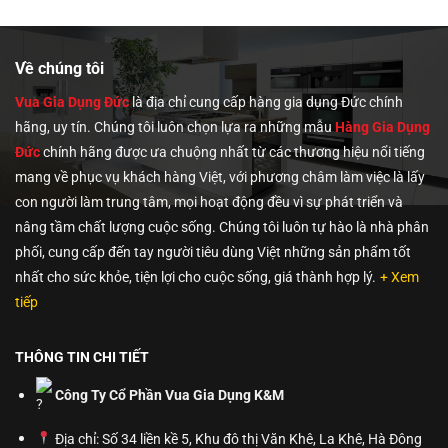
4,000,000₫.
là:
2,990,000₫.
Về chúng tôi
Vua Gia Dụng Đức
là địa chỉ cung cấp hàng gia dụng Đức chính
hãng, uy tín. Chúng tôi
luôn chọn lựa ra những mẫu
Hàng Gia Dụng
Đức
chính hãng được ưa chuộng nhất từ các thương hiệu nổi tiếng
mang về phục vụ khách hàng Việt, với phương châm làm việc là lấy
con người làm trung tâm, mọi hoạt động đều vì sự phát triển và
nâng tầm chất lượng cuộc sống. Chúng tôi luôn tự hào là nhà phân
phối, cung cấp đến tay người tiêu dùng Việt những sản phẩm tốt
nhất cho sức khỏe, tiện lợi cho cuộc sống, giá thành hợp lý.
+ Xem
tiếp
THÔNG TIN CHI TIẾT
Công Ty Cổ Phần Vua Gia Dụng K&M
Địa chỉ: Số 34 liền kề 5, Khu đô thị Văn Khê, La Khê, Hà Đông