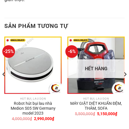
SẢN PHẨM TƯƠNG TỰ
-25%
-6%
HẾT HÀNG
HÚT BỤI, LAU DỌN
HÚT BỤI, LAU DỌN
Robot hút bụi lau nhà
MÁY GIẶT DIỆT KHUẨN ĐỆM,
Medion S05 SW Germany
THẢM, SOFA
model 2023
Giá
Giá
5,500,000
₫
5,150,000
₫
n
gốc
hiện
Giá
Giá
4,000,000
₫
2,990,000
₫
là:
tại
gốc
hiện
5,500,000₫.
là:
là:
tại
600,000₫.
5,150,