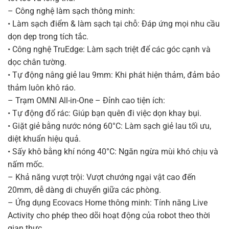
– Công nghệ làm sạch thông minh:
• Làm sạch điểm & làm sạch tại chỗ: Đáp ứng mọi nhu cầu
dọn dẹp trong tích tắc.
• Công nghệ TruEdge: Làm sạch triệt để các góc cạnh và
dọc chân tường.
• Tự động nâng giẻ lau 9mm: Khi phát hiện thảm, đảm bảo
thảm luôn khô ráo.
– Trạm OMNI All-in-One – Đỉnh cao tiện ích:
• Tự động đổ rác: Giúp bạn quên đi việc dọn khay bụi.
• Giặt giẻ bằng nước nóng 60°C: Làm sạch giẻ lau tối ưu,
diệt khuẩn hiệu quả.
• Sấy khô bằng khí nóng 40°C: Ngăn ngừa mùi khó chịu và
nấm mốc.
– Khả năng vượt trội: Vượt chướng ngại vật cao đến
20mm, dễ dàng di chuyển giữa các phòng.
– Ứng dụng Ecovacs Home thông minh: Tính năng Live
Activity cho phép theo dõi hoạt động của robot theo thời
gian thực.