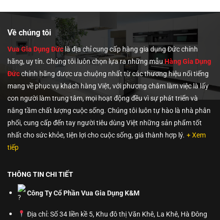
340,000₫.
890,00
0,000₫.
Về chúng tôi
Vua Gia Dụng Đức
là địa chỉ cung cấp hàng gia dụng Đức chính
hãng, uy tín. Chúng tôi
luôn chọn lựa ra những mẫu
Hàng Gia Dụng
Đức
chính hãng được ưa chuộng nhất từ các thương hiệu nổi tiếng
mang về phục vụ khách hàng Việt, với phương châm làm việc là lấy
con người làm trung tâm, mọi hoạt động đều vì sự phát triển và
nâng tầm chất lượng cuộc sống. Chúng tôi luôn tự hào là nhà phân
phối, cung cấp đến tay người tiêu dùng Việt những sản phẩm tốt
nhất cho sức khỏe, tiện lợi cho cuộc sống, giá thành hợp lý.
+ Xem
tiếp
THÔNG TIN CHI TIẾT
Công Ty Cổ Phần Vua Gia Dụng K&M
Địa chỉ: Số 34 liền kề 5, Khu đô thị Văn Khê, La Khê, Hà Đông