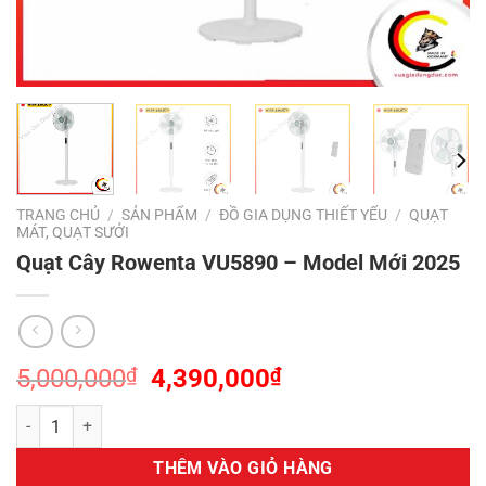
TRANG CHỦ
/
SẢN PHẨM
/
ĐỒ GIA DỤNG THIẾT YẾU
/
QUẠT
MÁT, QUẠT SƯỞI
Quạt Cây Rowenta VU5890 – Model Mới 2025
Giá
Giá
5,000,000
₫
4,390,000
₫
gốc
hiện
Quạt Cây Rowenta VU5890 - Model Mới 2025 số lượng
là:
tại
5,000,000₫.
là:
THÊM VÀO GIỎ HÀNG
4,390,000₫.