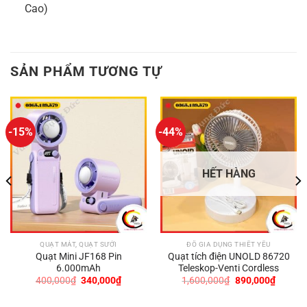
Cao)
SẢN PHẨM TƯƠNG TỰ
-15%
-44%
HẾT HÀNG
QUẠT MÁT, QUẠT SƯỞI
ĐỒ GIA DỤNG THIẾT YẾU
Quạt Mini JF168 Pin
Quạt tích điện UNOLD 86720
6.000mAh
Teleskop-Venti Cordless
Giá
Giá
Giá
Giá
400,000
₫
340,000
₫
1,600,000
₫
890,000
₫
gốc
hiện
gốc
hiện
là:
tại
là:
tại
400,000₫.
là:
1,600,000₫.
là: