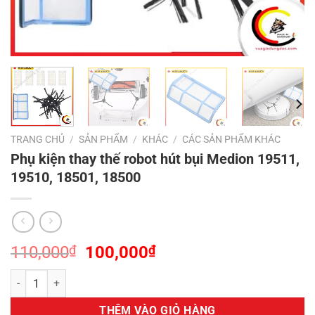
TRANG CHỦ
/
SẢN PHẨM
/
KHÁC
/
CÁC SẢN PHẨM KHÁC
Phụ kiện thay thế robot hút bụi Medion 19511,
19510, 18501, 18500
Giá
Giá
110,000
₫
100,000
₫
gốc
hiện
Phụ kiện thay thế robot hút bụi Medion 19511, 19510, 18501, 18500 
là:
tại
110,000₫.
là:
THÊM VÀO GIỎ HÀNG