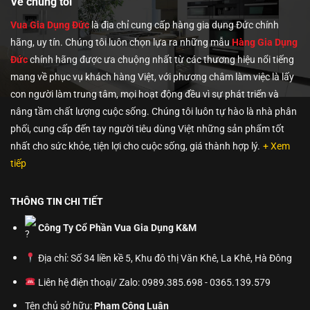
Về chúng tôi
Vua Gia Dụng Đức
là địa chỉ cung cấp hàng gia dụng Đức chính
hãng, uy tín. Chúng tôi
luôn chọn lựa ra những mẫu
Hàng Gia Dụng
Đức
chính hãng được ưa chuộng nhất từ các thương hiệu nổi tiếng
mang về phục vụ khách hàng Việt, với phương châm làm việc là lấy
con người làm trung tâm, mọi hoạt động đều vì sự phát triển và
nâng tầm chất lượng cuộc sống. Chúng tôi luôn tự hào là nhà phân
phối, cung cấp đến tay người tiêu dùng Việt những sản phẩm tốt
nhất cho sức khỏe, tiện lợi cho cuộc sống, giá thành hợp lý.
+ Xem
tiếp
THÔNG TIN CHI TIẾT
Công Ty Cổ Phần Vua Gia Dụng K&M
Địa chỉ: Số 34 liền kề 5, Khu đô thị Văn Khê, La Khê, Hà Đông
Liên hệ điện thoại/ Zalo: 0989.385.698 - 0365.139.579
Tên chủ sở hữu:
Phạm Công Luân