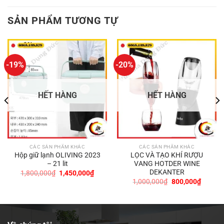
SẢN PHẨM TƯƠNG TỰ
-19%
-20%
HẾT HÀNG
HẾT HÀNG
CÁC SẢN PHẨM KHÁC
CÁC SẢN PHẨM KHÁC
Hộp giữ lạnh OLIVING 2023
LỌC VÀ TẠO KHÍ RƯỢU
– 21 lit
VANG HOTDER WINE
DEKANTER
Giá
Giá
1,800,000
₫
1,450,000
₫
gốc
hiện
Giá
Giá
1,000,000
₫
800,000
₫
là:
tại
gốc
hiện
0,000₫.
1,800,000₫.
là:
là:
tại
1,450,000₫.
1,000,000₫.
là:
800,00