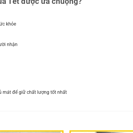
quà Tết được ưa chuộng?
sức khỏe
ười nhận
 mát để giữ chất lượng tốt nhất