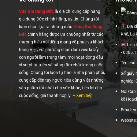
Vua Gia Dụng Đức
là địa chỉ cung cấp hàng
Công
gia dụng Đức chính hãng, uy tín. Chúng tôi
Địa ch
luôn chọn lựa ra những mẫu
Hàng Gia Dụng
Khê, La
Đức
chính hãng được ưa chuộng nhất từ các
thương hiệu nổi tiếng mang về phục vụ khách
Liên 
hàng Việt, với phương châm làm việc là lấy
- 0365.
con người làm trung tâm, mọi hoạt động đều
Tên chủ
vì sự phát triển và nâng tầm chất lượng cuộc
sống. Chúng tôi luôn tự hào là nhà phân phối,
Số giấy
cung cấp đến tay người tiêu dùng Việt những
nghiệp:
sản phẩm tốt nhất cho sức khỏe, tiện lợi cho
Nơi Cấp
cuộc sống, giá thành hợp lý.
+ Xem tiếp
kế Hoạc
Email: 
Website