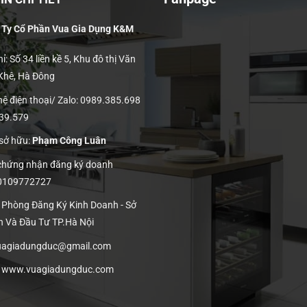
 Ty Cổ Phần Vua Gia Dụng K&M
ỉ: Số 34 liền kề 5, Khu đô thị Văn
 Khê, Hà Đông
hệ điện thoại/ Zalo: 0989.385.698
139.579
 sở hữu:
Phạm Công Luân
 chứng nhận đăng ký doanh
 0109772727
: Phòng Đăng Ký Kinh Doanh - Sở
h Và Đầu Tư TP.Hà Nội
vuagiadungduc@gmail.com
:
www.vuagiadungduc.com