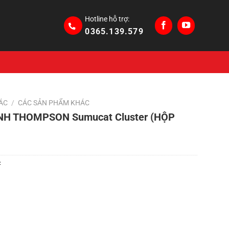
Hotline hỗ trợ:
0365.139.579
ÁC
/
CÁC SẢN PHẨM KHÁC
H THOMPSON Sumucat Cluster (HỘP
c