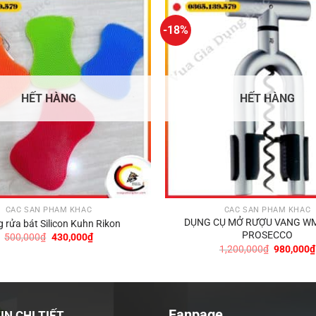
-18%
HẾT HÀNG
HẾT HÀNG
CÁC SẢN PHẨM KHÁC
CÁC SẢN PHẨM KHÁC
DỤNG CỤ MỞ RƯỢU VANG W
 rửa bát Silicon Kuhn Rikon
PROSECCO
Giá
Giá
500,000
₫
430,000
₫
gốc
hiện
Giá
1,200,000
₫
980,000
₫
là:
tại
gốc
500,000₫.
là:
là:
430,000₫.
1,200,000
Fanpage
N CHI TIẾT