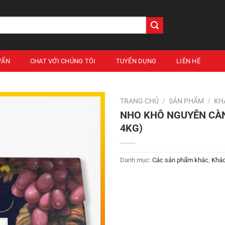
VẤN
CHAT VỚI CHÚNG TÔI
TUYỂN DỤNG
LIÊN HỆ
TRANG CHỦ
/
SẢN PHẨM
/
KH
NHO KHÔ NGUYÊN CÀN
4KG)
Danh mục:
Các sản phẩm khác
,
Khá