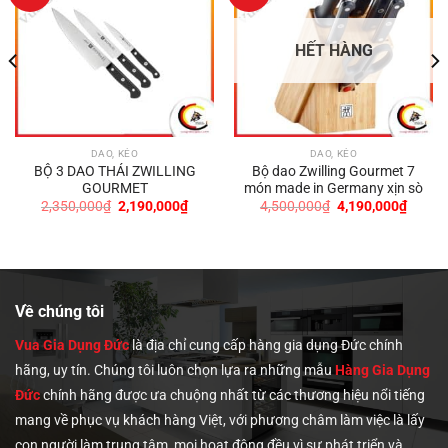
HẾT HÀNG
DAO, KÉO
DAO, KÉO
BỘ 3 DAO THÁI ZWILLING
Bộ dao Zwilling Gourmet 7
GOURMET
món made in Germany xịn sò
Giá
Giá
Giá
Giá
2,350,000
₫
2,190,000
₫
4,500,000
₫
4,190,000
₫
gốc
hiện
gốc
hiện
là:
tại
là:
tại
2,350,000₫.
là:
4,500,000₫.
là:
0₫.
2,190,000₫.
4,190,
Về chúng tôi
Vua Gia Dụng Đức
là địa chỉ cung cấp hàng gia dụng Đức chính
hãng, uy tín. Chúng tôi
luôn chọn lựa ra những mẫu
Hàng Gia Dụng
Đức
chính hãng được ưa chuộng nhất từ các thương hiệu nổi tiếng
mang về phục vụ khách hàng Việt, với phương châm làm việc là lấy
con người làm trung tâm, mọi hoạt động đều vì sự phát triển và