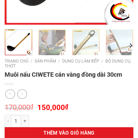
TRANG CHỦ
/
SẢN PHẨM
/
DỤNG CỤ LÀM BẾP
/
BỘ DỤNG CỤ,
THỚT
Muôi nấu CIWETE cán vàng đồng dài 30cm
Giá
Giá
170,000
₫
150,000
₫
gốc
hiện
Muôi nấu CIWETE cán vàng đồng dài 30cm số lượng
là:
tại
170,000₫.
là:
THÊM VÀO GIỎ HÀNG
150,000₫.