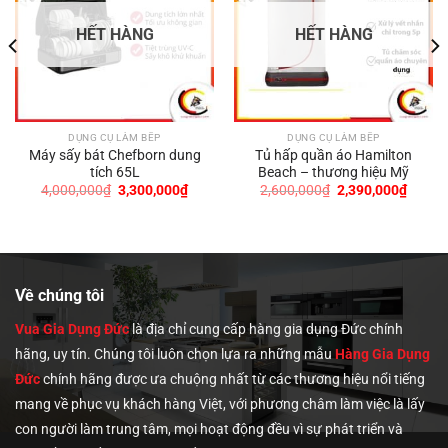
HẾT HÀNG
HẾT HÀNG
DỤNG CỤ LÀM BẾP
DỤNG CỤ LÀM BẾP
Máy sấy bát Chefborn dung
Tủ hấp quần áo Hamilton
tích 65L
Beach – thương hiệu Mỹ
Giá
Giá
Giá
Giá
4,000,000
₫
3,300,000
₫
2,600,000
₫
2,390,000
₫
gốc
hiện
gốc
hiện
là:
tại
là:
tại
4,000,000₫.
là:
2,600,000₫.
là:
₫.
3,300,000₫.
2,390,
Về chúng tôi
Vua Gia Dụng Đức
là địa chỉ cung cấp hàng gia dụng Đức chính
hãng, uy tín. Chúng tôi
luôn chọn lựa ra những mẫu
Hàng Gia Dụng
Đức
chính hãng được ưa chuộng nhất từ các thương hiệu nổi tiếng
mang về phục vụ khách hàng Việt, với phương châm làm việc là lấy
con người làm trung tâm, mọi hoạt động đều vì sự phát triển và