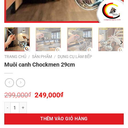
TRANG CHỦ
/
SẢN PHẨM
/
DỤNG CỤ LÀM BẾP
Muôi canh Chockmen 29cm
Giá
Giá
299,000
₫
249,000
₫
gốc
hiện
Muôi canh Chockmen 29cm số lượng
là:
tại
299,000₫.
là:
THÊM VÀO GIỎ HÀNG
249,000₫.