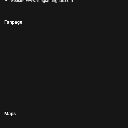
Website:
www.vuagiadungduc.com
Fanpage
Maps