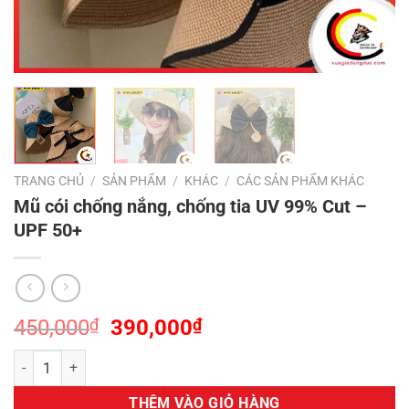
TRANG CHỦ
/
SẢN PHẨM
/
KHÁC
/
CÁC SẢN PHẨM KHÁC
Mũ cói chống nắng, chống tia UV 99% Cut –
UPF 50+
Giá
Giá
450,000
₫
390,000
₫
gốc
hiện
Mũ cói chống nắng, chống tia UV 99% Cut – UPF 50+ số lượng
là:
tại
450,000₫.
là:
THÊM VÀO GIỎ HÀNG