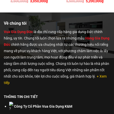
Giá
Giá
Giá
Giá
3,500,000
₫
3,050,000
₫
5,500,000
₫
5,200,000
₫
gốc
hiện
gốc
hiện
là:
tại
là:
tại
3,500,000₫.
là:
5,500,000₫.
là:
0₫.
3,050,000₫.
5,200,
Về chúng tôi
Vua Gia Dụng Đức
là địa chỉ cung cấp hàng gia dụng Đức chính
hãng, uy tín. Chúng tôi
luôn chọn lựa ra những mẫu
Hàng Gia Dụng
Đức
chính hãng được ưa chuộng nhất từ các thương hiệu nổi tiếng
mang về phục vụ khách hàng Việt, với phương châm làm việc là lấy
con người làm trung tâm, mọi hoạt động đều vì sự phát triển và
nâng tầm chất lượng cuộc sống. Chúng tôi luôn tự hào là nhà phân
phối, cung cấp đến tay người tiêu dùng Việt những sản phẩm tốt
nhất cho sức khỏe, tiện lợi cho cuộc sống, giá thành hợp lý.
+ Xem
tiếp
THÔNG TIN CHI TIẾT
Công Ty Cổ Phần Vua Gia Dụng K&M