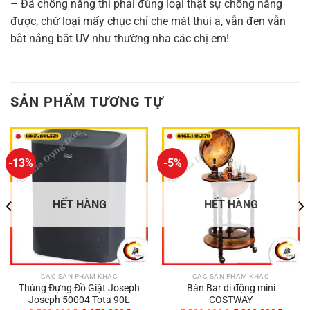
– Đã chống nắng thì phải đúng loại thật sự chống nắng
được, chứ loại mấy chục chỉ che mát thui ạ, vẫn đen vẫn
bắt nắng bắt UV như thường nha các chị em!
SẢN PHẨM TƯƠNG TỰ
-13%
-5%
HẾT HÀNG
HẾT HÀNG
CÁC SẢN PHẨM KHÁC
CÁC SẢN PHẨM KHÁC
Thùng Đựng Đồ Giặt Joseph
Bàn Bar di động mini
Joseph 50004 Tota 90L
COSTWAY