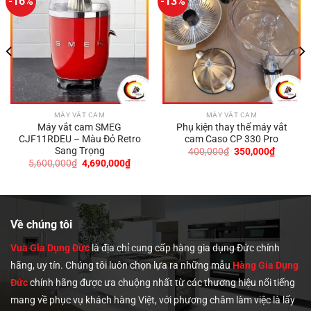
-16%
-13%
MÁY VẮT CAM
MÁY VẮT CAM
Máy vắt cam SMEG
Phụ kiện thay thế máy vắt
CJF11RDEU – Màu Đỏ Retro
cam Caso CP 330 Pro
Sang Trọng
Giá
Giá
400,000
₫
350,000
₫
gốc
hiện
Giá
Giá
5,600,000
₫
4,690,000
₫
là:
tại
gốc
hiện
400,000₫.
là:
là:
tại
9,000₫.
350,000
5,600,000₫.
là:
4,690,000₫.
Về chúng tôi
Vua Gia Dụng Đức
là địa chỉ cung cấp hàng gia dụng Đức chính
hãng, uy tín. Chúng tôi
luôn chọn lựa ra những mẫu
Hàng Gia Dụng
Đức
chính hãng được ưa chuộng nhất từ các thương hiệu nổi tiếng
mang về phục vụ khách hàng Việt, với phương châm làm việc là lấy