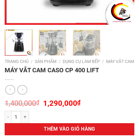
TRANG CHỦ
/
SẢN PHẨM
/
DỤNG CỤ LÀM BẾP
/
MÁY VẮT CAM
MÁY VẮT CAM CASO CP 400 LIFT
Giá
Giá
1,400,000
₫
1,290,000
₫
gốc
hiện
MÁY VẮT CAM CASO CP 400 LIFT số lượng
là:
tại
1,400,000₫.
là:
THÊM VÀO GIỎ HÀNG
1,290,000₫.