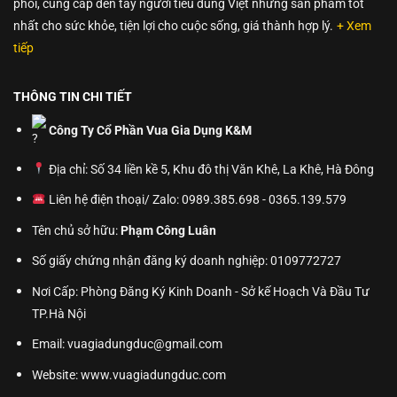
phối, cung cấp đến tay người tiêu dùng Việt những sản phẩm tốt
nhất cho sức khỏe, tiện lợi cho cuộc sống, giá thành hợp lý.
+ Xem
tiếp
THÔNG TIN CHI TIẾT
Công Ty Cổ Phần Vua Gia Dụng K&M
Địa chỉ: Số 34 liền kề 5, Khu đô thị Văn Khê, La Khê, Hà Đông
Liên hệ điện thoại/ Zalo: 0989.385.698 - 0365.139.579
Tên chủ sở hữu:
Phạm Công Luân
Số giấy chứng nhận đăng ký doanh nghiệp: 0109772727
Nơi Cấp: Phòng Đăng Ký Kinh Doanh - Sở kế Hoạch Và Đầu Tư
TP.Hà Nội
Email: vuagiadungduc@gmail.com
Website:
www.vuagiadungduc.com