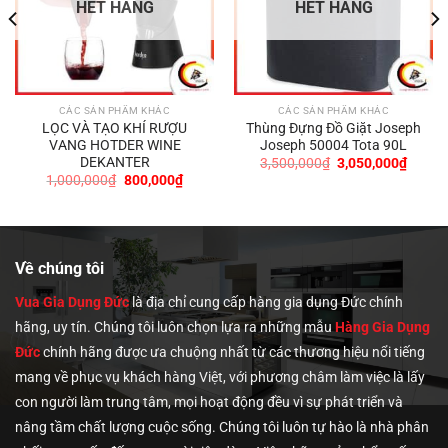
HẾT HÀNG
HẾT HÀNG
CÁC SẢN PHẨM KHÁC
CÁC SẢN PHẨM KHÁC
LỌC VÀ TẠO KHÍ RƯỢU
Thùng Đựng Đồ Giặt Joseph
VANG HOTDER WINE
Joseph 50004 Tota 90L
DEKANTER
Giá
Giá
3,500,000
₫
3,050,000
₫
gốc
hiện
Giá
Giá
1,000,000
₫
800,000
₫
là:
tại
gốc
hiện
3,500,000₫.
là:
là:
tại
3,050,
1,000,000₫.
là:
0₫.
800,000₫.
Về chúng tôi
Vua Gia Dụng Đức
là địa chỉ cung cấp hàng gia dụng Đức chính
hãng, uy tín. Chúng tôi
luôn chọn lựa ra những mẫu
Hàng Gia Dụng
Đức
chính hãng được ưa chuộng nhất từ các thương hiệu nổi tiếng
mang về phục vụ khách hàng Việt, với phương châm làm việc là lấy
con người làm trung tâm, mọi hoạt động đều vì sự phát triển và
nâng tầm chất lượng cuộc sống. Chúng tôi luôn tự hào là nhà phân