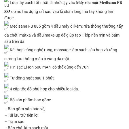
Lúc này cách tốt nhất là nhờ cậy vào 𝐌𝐚́𝐲 𝐫𝐮̛̉𝐚 𝐦𝐚̣̆𝐭 𝐌𝐞𝐝𝐢𝐬𝐚𝐧𝐚 𝐅𝐁
𝟖𝟖𝟓 do nó tác động rất sâu vào lỗ chân lông mà tay không làm
được.
Medisana FB 885 gồm 4 đầu máy đi kèm: rửa thông thường, tẩy
da chết, mátxa và đầu make-up để giúp tạo 1 lớp nền mịn và bám
sâu trên da
Kết hợp công nghệ rung, massage làm sạch sâu hơn và tăng
cường lưu thông máu ở vùng da mặt.
Pin sạc Li-Ion 500 mAh, có thể dùng đến 70h
Tự động ngắt sau 1 phút
4 cấp tốc độ phù hợp cho nhiều loại da.
Bộ sản phẩm bao gồm:
– Bao gồm nắp bảo vệ,
– Túi lưu trữ tiện lợi
– Trạm sạc
– Bàn chải làm sạch mặt