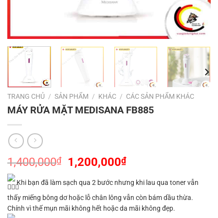
TRANG CHỦ
/
SẢN PHẨM
/
KHÁC
/
CÁC SẢN PHẨM KHÁC
MÁY RỬA MẶT MEDISANA FB885
Giá
Giá
1,400,000
₫
1,200,000
₫
gốc
hiện
là:
tại
Khi bạn đã làm sạch qua 2 bước nhưng khi lau qua toner vẫn
1,400,000₫.
là:
thấy miếng bông dơ hoặc lỗ chân lông vẫn còn bám dầu thừa.
1,200,000₫.
Chính vì thế mụn mãi không hết hoặc da mãi không đẹp.