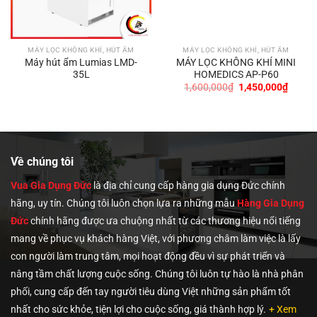
MÁY LỌC KHÔNG KHÍ, HÚT ẨM
MÁY LỌC KHÔNG KHÍ, HÚT ẨM
Máy hút ẩm Lumias LMD-
MÁY LỌC KHÔNG KHÍ MINI
35L
HOMEDICS AP-P60
Giá
Giá
1,600,000
₫
1,450,000
₫
gốc
hiện
là:
tại
1,600,000₫.
là:
0,000₫.
1,450,
Về chúng tôi
Vua Gia Dụng Đức
là địa chỉ cung cấp hàng gia dụng Đức chính
hãng, uy tín. Chúng tôi
luôn chọn lựa ra những mẫu
Hàng Gia Dụng
Đức
chính hãng được ưa chuộng nhất từ các thương hiệu nổi tiếng
mang về phục vụ khách hàng Việt, với phương châm làm việc là lấy
con người làm trung tâm, mọi hoạt động đều vì sự phát triển và
nâng tầm chất lượng cuộc sống. Chúng tôi luôn tự hào là nhà phân
phối, cung cấp đến tay người tiêu dùng Việt những sản phẩm tốt
nhất cho sức khỏe, tiện lợi cho cuộc sống, giá thành hợp lý.
+ Xem