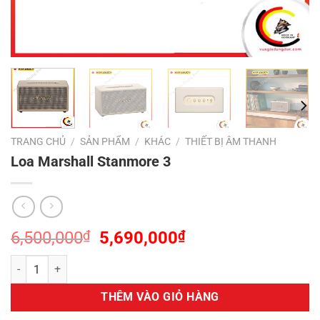
TRANG CHỦ
/
SẢN PHẨM
/
KHÁC
/
THIẾT BỊ ÂM THANH
Loa Marshall Stanmore 3
Giá
Giá
6,500,000
₫
5,690,000
₫
gốc
hiện
Loa Marshall Stanmore 3 số lượng
là:
tại
6,500,000₫.
là:
THÊM VÀO GIỎ HÀNG
5,690,000₫.