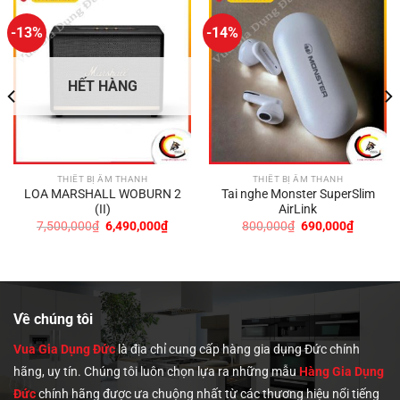
-13%
-14%
HẾT HÀNG
THIẾT BỊ ÂM THANH
THIẾT BỊ ÂM THANH
LOA MARSHALL WOBURN 2
Tai nghe Monster SuperSlim
(II)
AirLink
Giá
Giá
Giá
Giá
7,500,000
₫
6,490,000
₫
800,000
₫
690,000
₫
gốc
hiện
gốc
hiện
là:
tại
là:
tại
7,500,000₫.
là:
800,000₫.
là:
0,000₫.
6,490,000₫.
690,000
Về chúng tôi
Vua Gia Dụng Đức
là địa chỉ cung cấp hàng gia dụng Đức chính
hãng, uy tín. Chúng tôi
luôn chọn lựa ra những mẫu
Hàng Gia Dụng
Đức
chính hãng được ưa chuộng nhất từ các thương hiệu nổi tiếng