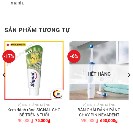
mạnh.
SẢN PHẨM TƯƠNG TỰ
-17%
-6%
HẾT HÀNG
VỆ SINH RĂNG MIỆNG
VỆ SINH RĂNG MIỆNG
Kem đánh răng SIGNAL CHO
BÀN CHẢI ĐÁNH RĂNG
BÉ TRÊN 6 TUỔI
CHẠY PIN NEVADENT
Giá
Giá
Giá
Giá
90,000
₫
75,000
₫
690,000
₫
650,000
₫
gốc
hiện
gốc
hiện
là:
tại
là:
tại
90,000₫.
là:
690,000₫.
là: