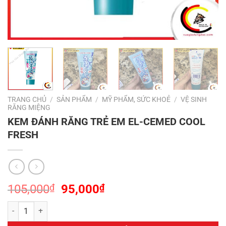
TRANG CHỦ
/
SẢN PHẨM
/
MỸ PHẨM, SỨC KHOẺ
/
VỆ SINH
RĂNG MIỆNG
KEM ĐÁNH RĂNG TRẺ EM EL-CEMED COOL
FRESH
Giá
Giá
105,000
₫
95,000
₫
gốc
hiện
KEM ĐÁNH RĂNG TRẺ EM EL-CEMED COOL FRESH số lượng
là:
tại
105,000₫.
là: