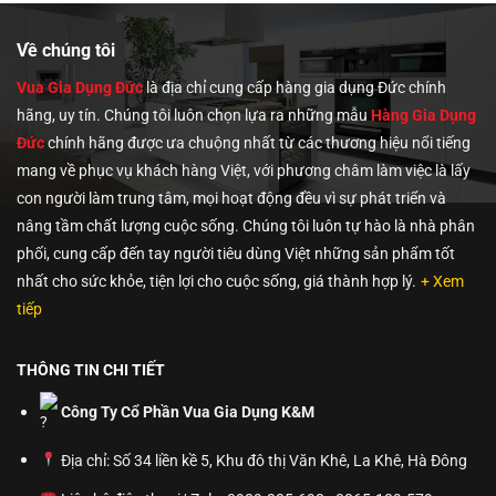
0,000₫.
75,000₫.
650,000
Về chúng tôi
Vua Gia Dụng Đức
là địa chỉ cung cấp hàng gia dụng Đức chính
hãng, uy tín. Chúng tôi
luôn chọn lựa ra những mẫu
Hàng Gia Dụng
Đức
chính hãng được ưa chuộng nhất từ các thương hiệu nổi tiếng
mang về phục vụ khách hàng Việt, với phương châm làm việc là lấy
con người làm trung tâm, mọi hoạt động đều vì sự phát triển và
nâng tầm chất lượng cuộc sống. Chúng tôi luôn tự hào là nhà phân
phối, cung cấp đến tay người tiêu dùng Việt những sản phẩm tốt
nhất cho sức khỏe, tiện lợi cho cuộc sống, giá thành hợp lý.
+ Xem
tiếp
THÔNG TIN CHI TIẾT
Công Ty Cổ Phần Vua Gia Dụng K&M
Địa chỉ: Số 34 liền kề 5, Khu đô thị Văn Khê, La Khê, Hà Đông