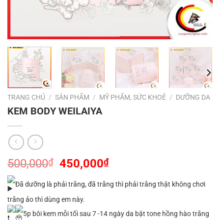
TRANG CHỦ
/
SẢN PHẨM
/
MỸ PHẨM, SỨC KHOẺ
/
DƯỠNG DA
KEM BODY WEILAIYA
Giá
Giá
500,000
₫
450,000
₫
gốc
hiện
là:
tại
Đã dưỡng là phải trắng, đã trắng thì phải trắng thật không chơi
500,000₫.
là:
trắng ảo thì dùng em này.
450,000₫.
5p bôi kem mỗi tối sau 7 -14 ngày da bật tone hồng hào trắng