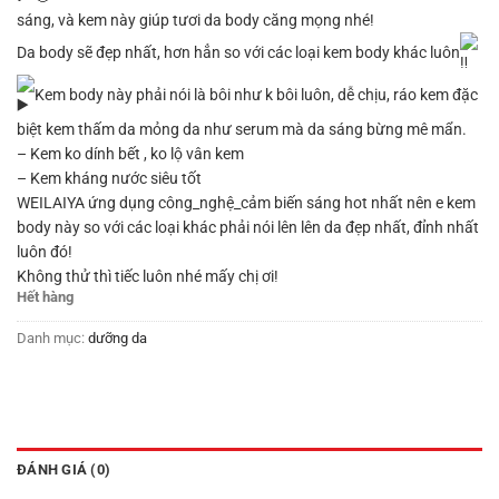
sáng, và kem này giúp tươi da body căng mọng nhé!
Da body sẽ đẹp nhất, hơn hẳn so với các loại kem body khác luôn
Kem body này phải nói là bôi như k bôi luôn, dễ chịu, ráo kem đặc
biệt kem thấm da mỏng da như serum mà da sáng bừng mê mẩn.
– Kem ko dính bết , ko lộ vân kem
– Kem kháng nước siêu tốt
WEILAIYA ứng dụng công_nghệ_cảm biến sáng hot nhất nên e kem
body này so với các loại khác phải nói lên lên da đẹp nhất, đỉnh nhất
luôn đó!
Không thử thì tiếc luôn nhé mấy chị ơi!
Hết hàng
Danh mục:
dưỡng da
ĐÁNH GIÁ (0)