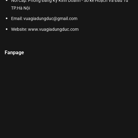
Nơi Cấp: Phòng Đăng Ký Kinh Doanh - Sở kế Hoạch Và Đầu Tư
TP.Hà Nội
Email: vuagiadungduc@gmail.com
Website:
www.vuagiadungduc.com
Fanpage