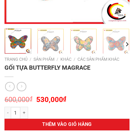
TRANG CHỦ
/
SẢN PHẨM
/
KHÁC
/
CÁC SẢN PHẨM KHÁC
GỐI TỰA BUTTERFLY MAGRACE
Giá
Giá
600,000
₫
530,000
₫
gốc
hiện
GỐI TỰA BUTTERFLY MAGRACE số lượng
là:
tại
600,000₫.
là:
THÊM VÀO GIỎ HÀNG
530,000₫.