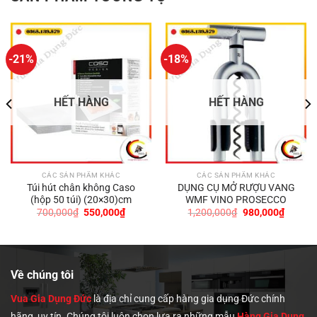
-21%
-18%
HẾT HÀNG
HẾT HÀNG
CÁC SẢN PHẨM KHÁC
CÁC SẢN PHẨM KHÁC
Túi hút chân không Caso
DỤNG CỤ MỞ RƯỢU VANG
(hộp 50 túi) (20×30)cm
WMF VINO PROSECCO
Giá
Giá
Giá
Giá
700,000
₫
550,000
₫
1,200,000
₫
980,000
₫
gốc
hiện
gốc
hiện
là:
tại
là:
tại
0,000₫.
700,000₫.
là:
1,200,000₫.
là:
550,000₫.
980,00
Về chúng tôi
Vua Gia Dụng Đức
là địa chỉ cung cấp hàng gia dụng Đức chính
hãng, uy tín. Chúng tôi
luôn chọn lựa ra những mẫu
Hàng Gia Dụng