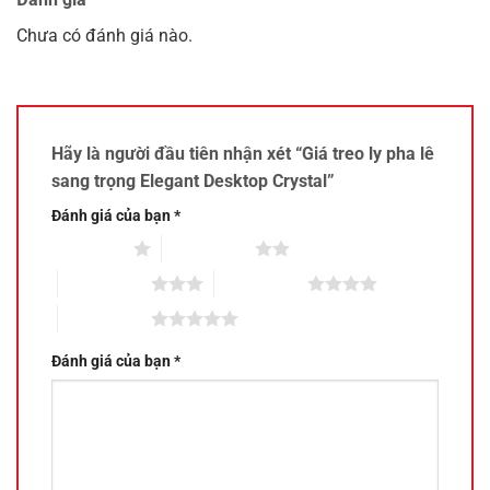
Chưa có đánh giá nào.
Hãy là người đầu tiên nhận xét “Giá treo ly pha lê
sang trọng Elegant Desktop Crystal”
Đánh giá của bạn
*
1 trên 5 sao
2 trên 5 sao
3 trên 5 sao
4 trên 5 sao
5 trên 5 sao
Đánh giá của bạn
*