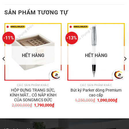
SẢN PHẨM TƯƠNG TỰ
-11%
-13%
HẾT HÀNG
HẾT HÀNG
CÁC SẢN PHẨM KHÁC
CÁC SẢN PHẨM KHÁC
HỘP ĐỰNG TRANG SỨC,
Bút ký Parker dòng Premium
KÍNH MẮT… CÓ NẮP KÍNH
cao cấp
CỦA SONGMICS ĐỨC
Giá
Giá
1,250,000
₫
1,090,000
₫
gốc
hiện
Giá
Giá
2,000,000
₫
1,790,000
₫
là:
tại
gốc
hiện
1,250,000₫.
là:
là:
tại
9,000₫.
1,090,
2,000,000₫.
là:
1,790,000₫.