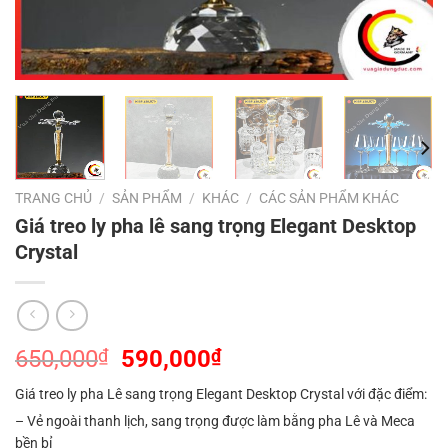
TRANG CHỦ
/
SẢN PHẨM
/
KHÁC
/
CÁC SẢN PHẨM KHÁC
Giá treo ly pha lê sang trọng Elegant Desktop
Crystal
Giá
Giá
650,000
₫
590,000
₫
gốc
hiện
Giá treo ly pha Lê sang trọng Elegant Desktop Crystal với đặc điểm:
là:
tại
– Vẻ ngoài thanh lịch, sang trọng được làm bằng pha Lê và Meca
650,000₫.
là:
bền bỉ