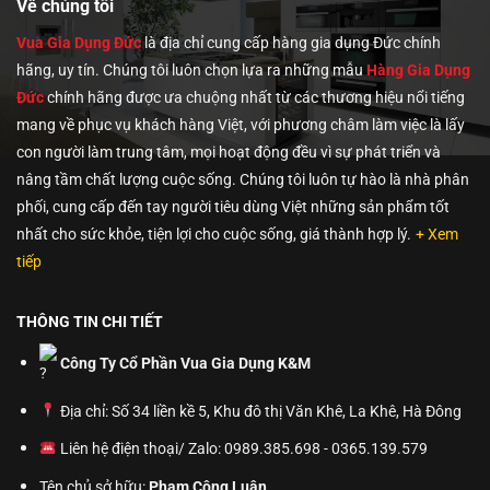
Về chúng tôi
Vua Gia Dụng Đức
là địa chỉ cung cấp hàng gia dụng Đức chính
hãng, uy tín. Chúng tôi
luôn chọn lựa ra những mẫu
Hàng Gia Dụng
Đức
chính hãng được ưa chuộng nhất từ các thương hiệu nổi tiếng
mang về phục vụ khách hàng Việt, với phương châm làm việc là lấy
con người làm trung tâm, mọi hoạt động đều vì sự phát triển và
nâng tầm chất lượng cuộc sống. Chúng tôi luôn tự hào là nhà phân
phối, cung cấp đến tay người tiêu dùng Việt những sản phẩm tốt
nhất cho sức khỏe, tiện lợi cho cuộc sống, giá thành hợp lý.
+ Xem
tiếp
THÔNG TIN CHI TIẾT
Công Ty Cổ Phần Vua Gia Dụng K&M
Địa chỉ: Số 34 liền kề 5, Khu đô thị Văn Khê, La Khê, Hà Đông
Liên hệ điện thoại/ Zalo: 0989.385.698 - 0365.139.579
Tên chủ sở hữu:
Phạm Công Luân