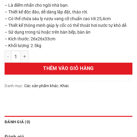
590,000₫.
– Là điểm nhấn cho ngôi nhà bạn.
– Thiết kế độc đáo, dễ dàng lắp đặt, tháo rời.
– Có thể chứa sáu ly rượu vang cỡ chuẩn cao tới 25,4cm
– Thiết kế thông minh giúp ly cốc có thể thoát hơi nước tự khô dễ.
– Sử dụng trong tủ hoặc trên bàn bếp, bàn ăn
– Kích thước: 26x26x33cm
– Khối lượng: 2.5kg
Giá treo ly pha lê sang trọng Elegant Desktop Crystal số lượng
THÊM VÀO GIỎ HÀNG
Danh mục:
Các sản phẩm khác
,
Khác
ĐÁNH GIÁ (0)
Đánh giá