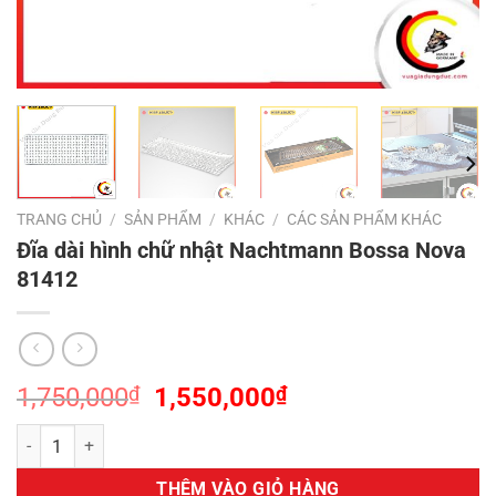
TRANG CHỦ
/
SẢN PHẨM
/
KHÁC
/
CÁC SẢN PHẨM KHÁC
Đĩa dài hình chữ nhật Nachtmann Bossa Nova
81412
Giá
Giá
1,750,000
₫
1,550,000
₫
gốc
hiện
Đĩa dài hình chữ nhật Nachtmann Bossa Nova 81412 số lượng
là:
tại
1,750,000₫.
là:
THÊM VÀO GIỎ HÀNG