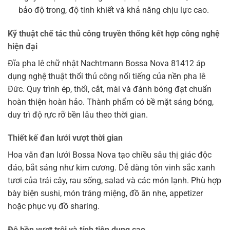
bảo độ trong, độ tinh khiết và khả năng chịu lực cao.
Kỹ thuật chế tác thủ công truyền thống kết hợp công nghệ
hiện đại
Đĩa pha lê chữ nhật Nachtmann Bossa Nova 81412 áp
dụng nghệ thuật thổi thủ công nổi tiếng của nền pha lê
Đức. Quy trình ép, thổi, cắt, mài và đánh bóng đạt chuẩn
hoàn thiện hoàn hảo. Thành phẩm có bề mặt sáng bóng,
duy trì độ rực rỡ bền lâu theo thời gian.
Thiết kế đan lưới vượt thời gian
Hoa văn đan lưới Bossa Nova tạo chiều sâu thị giác độc
đáo, bắt sáng như kim cương. Dễ dàng tôn vinh sắc xanh
tươi của trái cây, rau sống, salad và các món lạnh. Phù hợp
bày biện sushi, món tráng miệng, đồ ăn nhẹ, appetizer
hoặc phục vụ đồ sharing.
Độ bền vượt trội và tính tiện dụng cao