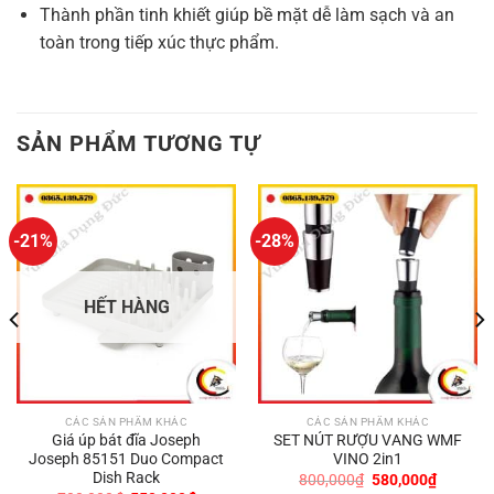
Thành phần tinh khiết giúp bề mặt dễ làm sạch và an
toàn trong tiếp xúc thực phẩm.
SẢN PHẨM TƯƠNG TỰ
-21%
-28%
HẾT HÀNG
CÁC SẢN PHẨM KHÁC
CÁC SẢN PHẨM KHÁC
Giá úp bát đĩa Joseph
SET NÚT RƯỢU VANG WMF
Joseph 85151 Duo Compact
VINO 2in1
Dish Rack
Giá
Giá
800,000
₫
580,000
₫
gốc
hiện