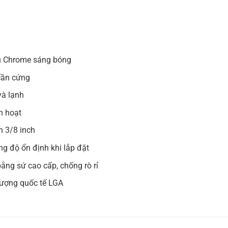
hủ Chrome sáng bóng
 cần cứng
và lạnh
h hoạt
n 3/8 inch
g độ ổn định khi lắp đặt
bằng sứ cao cấp, chống rò rỉ
lượng quốc tế LGA