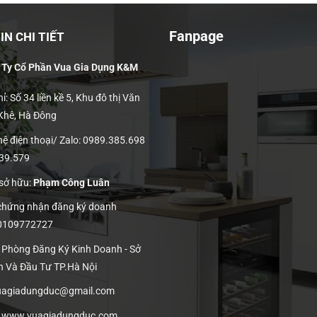
Fanpage
N CHI TIẾT
 Ty Cổ Phần Vua Gia Dụng K&M
ỉ: Số 34 liền kề 5, Khu đô thị Văn
 Khê, Hà Đông
hệ điện thoại/ Zalo: 0989.385.698
139.579
 sở hữu:
Phạm Công Luân
 chứng nhận đăng ký doanh
 0109772727
: Phòng Đăng Ký Kinh Doanh - Sở
h Và Đầu Tư TP.Hà Nội
vuagiadungduc@gmail.com
:
www.vuagiadungduc.com