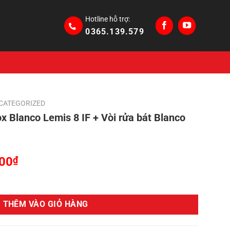
Hotline hỗ trợ:
0365.139.579
CATEGORIZED
x Blanco Lemis 8 IF + Vòi rửa bát Blanco
Giá
000
₫
hiện
emis 8 IF + Vòi rửa bát Blanco Mida số lượng
tại
00₫.
là:
THÊM VÀO GIỎ HÀNG
4,390,000₫.