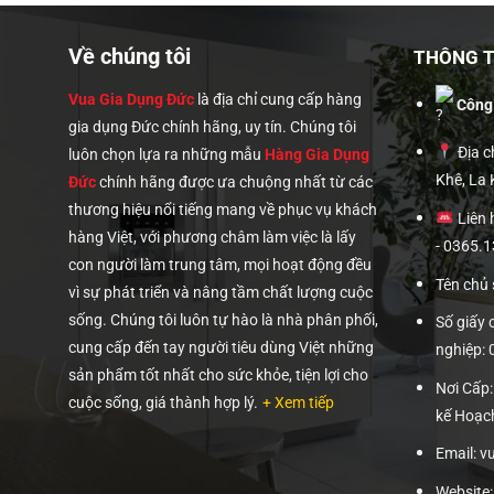
0,000₫.
Về chúng tôi
THÔNG TI
Vua Gia Dụng Đức
là địa chỉ cung cấp hàng
Công
gia dụng Đức chính hãng, uy tín. Chúng tôi
Địa ch
luôn chọn lựa ra những mẫu
Hàng Gia Dụng
Khê, La
Đức
chính hãng được ưa chuộng nhất từ các
thương hiệu nổi tiếng mang về phục vụ khách
Liên 
hàng Việt, với phương châm làm việc là lấy
- 0365.
con người làm trung tâm, mọi hoạt động đều
Tên chủ
vì sự phát triển và nâng tầm chất lượng cuộc
sống. Chúng tôi luôn tự hào là nhà phân phối,
Số giấy
cung cấp đến tay người tiêu dùng Việt những
nghiệp:
sản phẩm tốt nhất cho sức khỏe, tiện lợi cho
Nơi Cấp
cuộc sống, giá thành hợp lý.
+ Xem tiếp
kế Hoạc
Email: 
Website