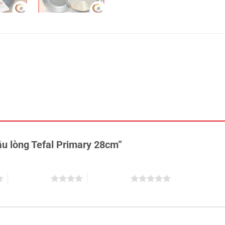
âu lòng Tefal Primary 28cm”
4 trên 5 sao
5 trên 5 sao