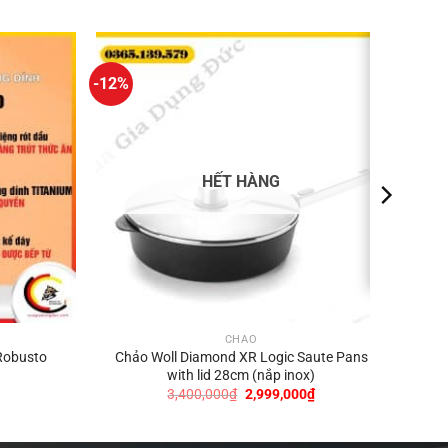
-12%
HẾT HÀNG
CHẢO
Robusto
Chảo Woll Diamond XR Logic Saute Pans
with lid 28cm (nắp inox)
Giá
Giá
Giá
3,400,000
₫
2,999,000
₫
hiện
gốc
hiện
tại
là:
tại
₫.
là:
3,400,000₫.
là: