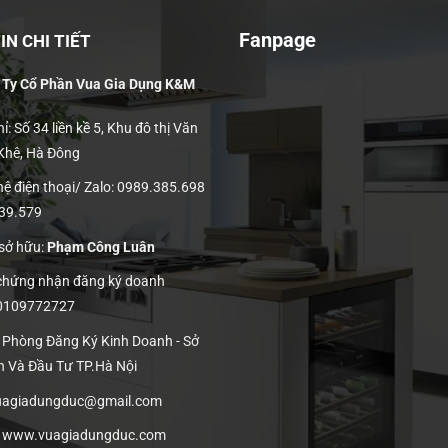
Fanpage
N CHI TIẾT
 Ty Cổ Phần Vua Gia Dụng K&M
ỉ: Số 34 liền kề 5, Khu đô thị Văn
 Khê, Hà Đông
hệ điện thoại/ Zalo: 0989.385.698
139.579
 sở hữu:
Phạm Công Luân
 chứng nhận đăng ký doanh
 0109772727
: Phòng Đăng Ký Kinh Doanh - Sở
h Và Đầu Tư TP.Hà Nội
vuagiadungduc@gmail.com
:
www.vuagiadungduc.com