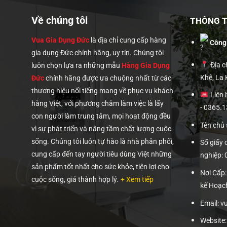
00₫.
Về chúng tôi
THÔNG TI
Vua Gia Dụng Đức
là địa chỉ cung cấp hàng
Công
gia dụng Đức chính hãng, uy tín. Chúng tôi
Địa ch
luôn chọn lựa ra những mẫu
Hàng Gia Dụng
Khê, La
Đức
chính hãng được ưa chuộng nhất từ các
thương hiệu nổi tiếng mang về phục vụ khách
Liên 
hàng Việt, với phương châm làm việc là lấy
- 0365.
con người làm trung tâm, mọi hoạt động đều
Tên chủ
vì sự phát triển và nâng tầm chất lượng cuộc
sống. Chúng tôi luôn tự hào là nhà phân phối,
Số giấy
cung cấp đến tay người tiêu dùng Việt những
nghiệp:
sản phẩm tốt nhất cho sức khỏe, tiện lợi cho
Nơi Cấp
cuộc sống, giá thành hợp lý.
+ Xem tiếp
kế Hoạc
Email: 
Website