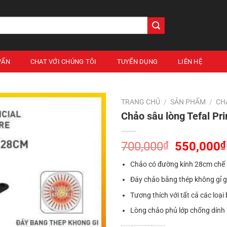
VẤN
CHAT VỚI CHÚNG TÔI
TUYỂN DỤNG
LIÊN HỆ
TRANG CHỦ
/
SẢN PHẨM
/
CH
Chảo sâu lòng Tefal Pr
Giá
700,000
₫
550,000
₫
gốc
Chảo có đường kính 28cm chế 
là:
700,000₫
Đáy chảo bằng thép không gỉ g
Tương thích với tất cả các loại
Lòng chảo phủ lớp chống dính T