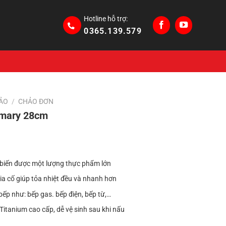
Hotline hỗ trợ:
0365.139.579
ẢO
/
CHẢO ĐƠN
imary 28cm
Giá
hiện
biến được một lượng thực phẩm lớn
tại
.
là:
ia cố giúp tỏa nhiệt đều và nhanh hơn
550,000₫.
 bếp như: bếp gas. bếp điện, bếp từ,…
itanium cao cấp, dễ vệ sinh sau khi nấu