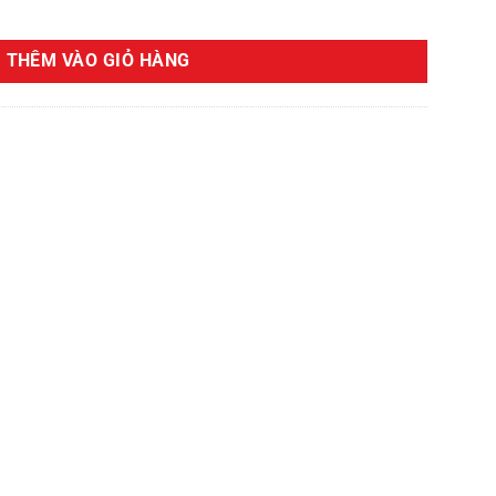
m số lượng
THÊM VÀO GIỎ HÀNG