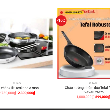
-10%
CHẢO
CHẢO
Chảo nướng nhôm đúc Tefal 
 chảo Silit Toskana 3 món
E24940 26cm
Giá
Giá
2,780,000
₫
2,300,000
₫
gốc
hiện
Giá
1,000,000
₫
899,000
₫
là:
tại
gốc
2,780,000₫.
là:
là:
2,300,000₫.
1,000,000