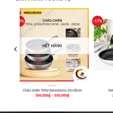
-19%
-17%
HẾT HÀNG
CHẢO
an D
Chảo chiên Tefal Sensations 24>28cm
Set
Khoảng
500,000
₫
–
550,000
₫
giá:
từ
500,000₫
đến
550,000₫