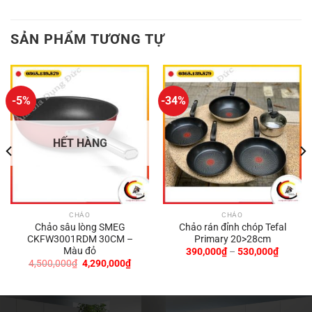
SẢN PHẨM TƯƠNG TỰ
-5%
-34%
HẾT HÀNG
CHẢO
CHẢO
Chảo sâu lòng SMEG
Chảo rán đỉnh chóp Tefal
CKFW3001RDM 30CM –
Primary 20>28cm
Màu đỏ
Khoảng
390,000
₫
–
530,000
₫
giá:
Giá
Giá
4,500,000
₫
4,290,000
₫
từ
gốc
hiện
390,00
là:
tại
0,000₫.
đến
4,500,000₫.
là:
530,00
4,290,000₫.