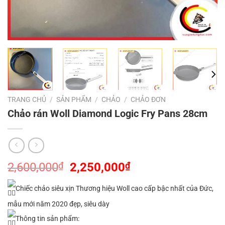
TRANG CHỦ
/
SẢN PHẨM
/
CHẢO
/
CHẢO ĐƠN
Chảo rán Woll Diamond Logic Fry Pans 28cm
Giá
Giá
2,600,000
₫
2,250,000
₫
gốc
hiện
là:
tại
Chiếc chảo siêu xịn Thương hiệu Woll cao cấp bậc nhất của Đức,
2,600,000₫.
là:
mẫu mới năm 2020 đẹp, siêu dày
2,250,000₫.
Thông tin sản phẩm: