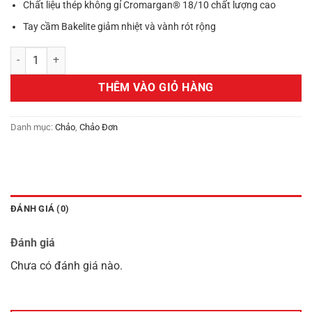
900,000₫.
Chất liệu thép không gỉ Cromargan® 18/10 chất lượng cao
Tay cầm Bakelite giảm nhiệt và vành rót rộng
Chảo chống dính WMF DEVIL FRYPAN 24CM cán nhựa số lượng
THÊM VÀO GIỎ HÀNG
Danh mục:
Chảo
,
Chảo Đơn
ĐÁNH GIÁ (0)
Đánh giá
Chưa có đánh giá nào.