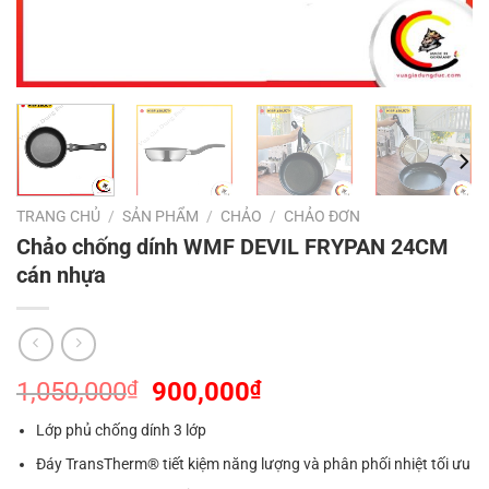
TRANG CHỦ
/
SẢN PHẨM
/
CHẢO
/
CHẢO ĐƠN
Chảo chống dính WMF DEVIL FRYPAN 24CM
cán nhựa
Giá
Giá
1,050,000
₫
900,000
₫
gốc
hiện
Lớp phủ chống dính 3 lớp
là:
tại
1,050,000₫.
là:
Đáy TransTherm® tiết kiệm năng lượng và phân phối nhiệt tối ưu