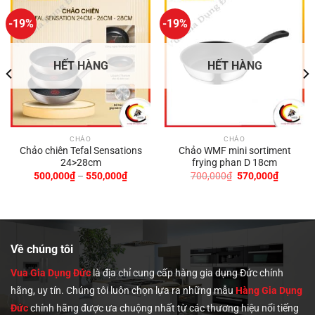
-19%
-19%
HẾT HÀNG
HẾT HÀNG
CHẢO
CHẢO
Chảo chiên Tefal Sensations
Chảo WMF mini sortiment
24>28cm
frying phan D 18cm
Khoảng
Giá
Giá
500,000
₫
–
550,000
₫
700,000
₫
570,000
₫
giá:
gốc
hiện
từ
là:
tại
500,000₫
700,000₫.
là:
00₫.
đến
570,000
550,000₫
Về chúng tôi
Vua Gia Dụng Đức
là địa chỉ cung cấp hàng gia dụng Đức chính
hãng, uy tín. Chúng tôi
luôn chọn lựa ra những mẫu
Hàng Gia Dụng
Đức
chính hãng được ưa chuộng nhất từ các thương hiệu nổi tiếng