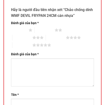
Hãy là người đầu tiên nhận xét “Chảo chống dính
WMF DEVIL FRYPAN 24CM cán nhựa”
Đánh giá của bạn
*
1 trên 5 sao
2 trên 5 sao
3 trên 5 sao
4 trên 5 sao
5 trên 5 sao
Đánh giá của bạn
*
Tên
*