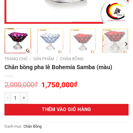
TRANG CHỦ
/
SẢN PHẨM
/
CHÂN BỒNG
Chân bồng pha lê Bohemia Samba (màu)
Giá
Giá
2,000,000
₫
1,750,000
₫
gốc
hiện
Chân bồng pha lê Bohemia Samba (màu) số lượng
là:
tại
2,000,000₫.
là:
THÊM VÀO GIỎ HÀNG
1,750,000₫.
Danh mục:
Chân Bồng