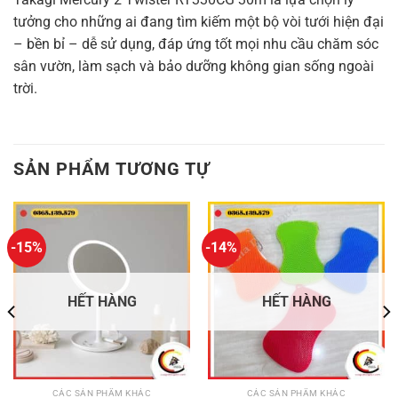
tưởng cho những ai đang tìm kiếm một bộ vòi tưới hiện đại
– bền bỉ – dễ sử dụng, đáp ứng tốt mọi nhu cầu chăm sóc
sân vườn, làm sạch và bảo dưỡng không gian sống ngoài
trời.
SẢN PHẨM TƯƠNG TỰ
-15%
-14%
HẾT HÀNG
HẾT HÀNG
CÁC SẢN PHẨM KHÁC
CÁC SẢN PHẨM KHÁC