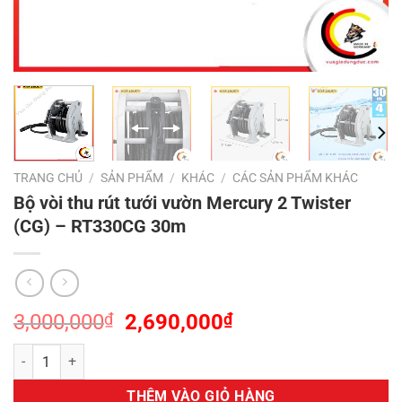
TRANG CHỦ
/
SẢN PHẨM
/
KHÁC
/
CÁC SẢN PHẨM KHÁC
Bộ vòi thu rút tưới vườn Mercury 2 Twister
(CG) – RT330CG 30m
Giá
Giá
3,000,000
₫
2,690,000
₫
gốc
hiện
Bộ vòi thu rút tưới vườn Mercury 2 Twister (CG) – RT330CG 30m số 
là:
tại
3,000,000₫.
là:
THÊM VÀO GIỎ HÀNG