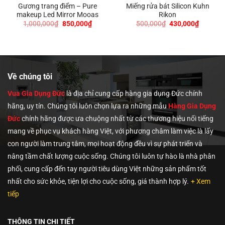
Gương trang điểm – Pure
Miếng rửa bát Silicon Kuhn
makeup Led Mirror Mooas
Rikon
Giá
Giá
Giá
Giá
1,000,000
₫
850,000
₫
500,000
₫
430,000
₫
gốc
hiện
gốc
hiện
là:
tại
là:
tại
1,000,000₫.
là:
500,000₫.
là:
0₫.
850,000₫.
430,000
Về chúng tôi
Vua Gia Dụng Đức
là địa chỉ cung cấp hàng gia dụng Đức chính
hãng, uy tín. Chúng tôi
luôn chọn lựa ra những mẫu
Hàng Gia Dụng
Đức
chính hãng được ưa chuộng nhất từ các thương hiệu nổi tiếng
mang về phục vụ khách hàng Việt, với phương châm làm việc là lấy
con người làm trung tâm, mọi hoạt động đều vì sự phát triển và
nâng tầm chất lượng cuộc sống. Chúng tôi luôn tự hào là nhà phân
phối, cung cấp đến tay người tiêu dùng Việt những sản phẩm tốt
nhất cho sức khỏe, tiện lợi cho cuộc sống, giá thành hợp lý.
+ Xem
tiếp
THÔNG TIN CHI TIẾT