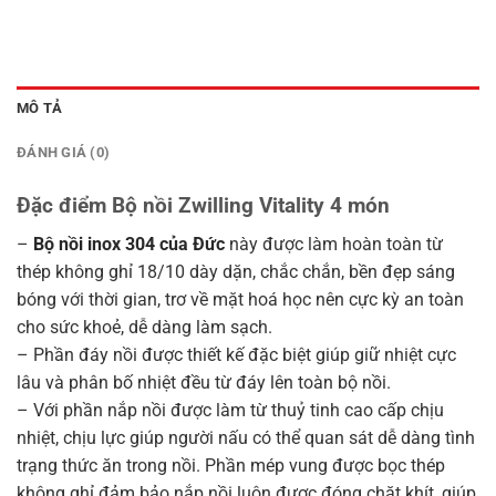
5,300,000₫.
MÔ TẢ
ĐÁNH GIÁ (0)
Đặc điểm Bộ nồi Zwilling Vitality 4 món
–
Bộ nồi inox 304 của Đức
này được làm hoàn toàn từ
thép không ghỉ 18/10 dày dặn, chắc chắn, bền đẹp sáng
bóng với thời gian, trơ về mặt hoá học nên cực kỳ an toàn
cho sức khoẻ, dễ dàng làm sạch.
– Phần đáy nồi được thiết kế đặc biệt giúp giữ nhiệt cực
lâu và phân bố nhiệt đều từ đáy lên toàn bộ nồi.
– Với phần nắp nồi được làm từ thuỷ tinh cao cấp chịu
nhiệt, chịu lực giúp người nấu có thể quan sát dễ dàng tình
trạng thức ăn trong nồi. Phần mép vung được bọc thép
không ghỉ đảm bảo nắp nồi luôn được đóng chặt khít, giúp