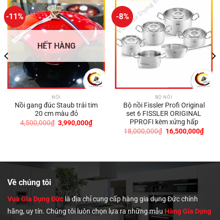
-11%
-8%
HẾT HÀNG
NỒI
BỘ NỒI
Nồi gang đúc Staub trái tim
Bộ nồi Fissler Profi Original
20 cm màu đỏ
set 6 FISSLER ORIGINAL
PPROFI kèm xửng hấp
Giá
Giá
4,500,000
₫
3,990,000
₫
gốc
hiện
Giá
Giá
18,000,000
₫
16,500,000
₫
là:
tại
gốc
hiện
4,500,000₫.
là:
là:
tại
0₫.
3,990,000₫.
18,000,000₫.
là:
16,5
Về chúng tôi
Vua Gia Dụng Đức
là địa chỉ cung cấp hàng gia dụng Đức chính
hãng, uy tín. Chúng tôi
luôn chọn lựa ra những mẫu
Hàng Gia Dụng