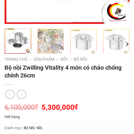
TRANG CHỦ
/
SẢN PHẨM
/
NỒI
/
BỘ NỒI
Bộ nồi Zwilling Vitality 4 món có chảo chống
chính 26cm
Giá
Giá
6,100,000
₫
5,300,000
₫
gốc
hiện
Hết hàng
là:
tại
6,100,000₫.
là:
Danh mục:
Bộ Nồi
,
Nồi