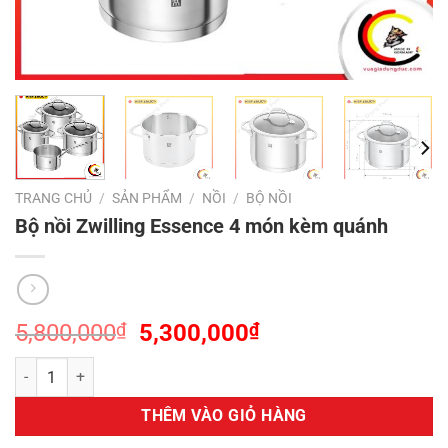
TRANG CHỦ
/
SẢN PHẨM
/
NỒI
/
BỘ NỒI
Bộ nồi Zwilling Essence 4 món kèm quánh
Giá
Giá
5,800,000
₫
5,300,000
₫
gốc
hiện
Bộ nồi Zwilling Essence 4 món kèm quánh số lượng
là:
tại
5,800,000₫.
là:
THÊM VÀO GIỎ HÀNG
5,300,000₫.