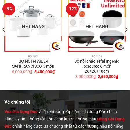
-9%
-12%
HẾT HÀNG
HẾT HÀNG
BỘ NỒI
BỘ NỒI
BỘ NỒI FISSLER
Bộ nồi chảo Tefal Ingenio
SANFRANCISCO 5 món
Resource 6 món
26+26+18cm
Giá
Giá
6,000,000
₫
5,450,000
₫
gốc
hiện
Giá
Giá
3,000,000
₫
2,650,000
₫
là:
tại
gốc
hiện
0,000₫.
6,000,000₫.
là:
là:
tại
5,450,000₫.
3,000,000₫.
là:
2,650,
Về chúng tôi
Vua Gia Dụng Đức
là địa chỉ cung cấp hàng gia dụng Đức chính
hãng, uy tín. Chúng tôi
luôn chọn lựa ra những mẫu
Hàng Gia Dụng
Đức
chính hãng được ưa chuộng nhất từ các thương hiệu nổi tiếng