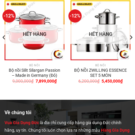
-12%
-12%
HẾT HÀNG
HẾT HÀNG
BỘ NỒI
BỘ NỒI
Bộ nồi Silit Silargan Passion
BỘ NỒI ZWILLING ESSENCE
– Made in Germany (Đỏ)
SET 5 MÓN
Giá
Giá
Giá
Giá
9,000,000
₫
7,899,000
₫
6,200,000
₫
5,450,000
₫
gốc
hiện
gốc
hiện
là:
tại
là:
tại
9,000,000₫.
là:
6,200,000₫.
là:
0,000₫.
7,899,000₫.
5,450,
Về chúng tôi
Vua Gia Dụng Đức
là địa chỉ cung cấp hàng gia dụng Đức chính
hãng, uy tín. Chúng tôi
luôn chọn lựa ra những mẫu
Hàng Gia Dụng