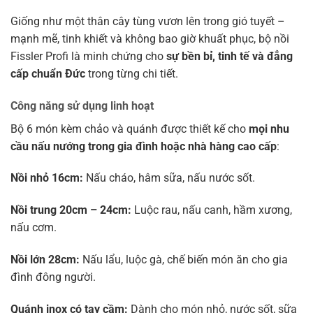
Giống như một thân cây tùng vươn lên trong gió tuyết –
mạnh mẽ, tinh khiết và không bao giờ khuất phục, bộ nồi
Fissler Profi là minh chứng cho
sự bền bỉ, tinh tế và đẳng
cấp chuẩn Đức
trong từng chi tiết.
Công năng sử dụng linh hoạt
Bộ 6 món kèm chảo và quánh được thiết kế cho
mọi nhu
cầu nấu nướng trong gia đình hoặc nhà hàng cao cấp
:
Nồi nhỏ 16cm:
Nấu cháo, hâm sữa, nấu nước sốt.
Nồi trung 20cm – 24cm:
Luộc rau, nấu canh, hầm xương,
nấu cơm.
Nồi lớn 28cm:
Nấu lẩu, luộc gà, chế biến món ăn cho gia
đình đông người.
Quánh inox có tay cầm:
Dành cho món nhỏ, nước sốt, sữa