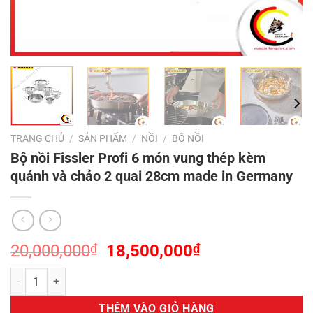
TRANG CHỦ
/
SẢN PHẨM
/
NỒI
/
BỘ NỒI
Bộ nồi Fissler Profi 6 món vung thép kèm
quánh và chảo 2 quai 28cm made in Germany
Giá
Giá
20,000,000
₫
18,500,000
₫
gốc
hiện
Bộ nồi Fissler Profi 6 món vung thép kèm quánh và chảo 2 quai 28c
là:
tại
20,000,000₫.
là:
THÊM VÀO GIỎ HÀNG