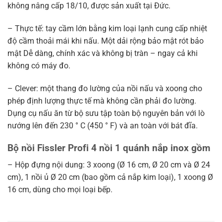
không nâng cấp 18/10, được sản xuất tại Đức.
– Thực tế: tay cầm lớn bằng kim loại lạnh cung cấp nhiệt
độ cầm thoải mái khi nấu. Một dải rộng bảo mật rót bảo
mật Dễ dàng, chính xác và không bị tràn – ngay cả khi
không có máy đo.
– Clever: một thang đo lường của nồi nấu và xoong cho
phép định lượng thực tế mà không cần phải đo lường.
Dụng cụ nấu ăn từ bộ sưu tập toàn bộ nguyên bản với lò
nướng lên đến 230 ° C (450 ° F) và an toàn với bát đĩa.
Bộ nồi Fissler Profi 4 nồi 1 quánh nắp inox gồm
– Hộp đựng nội dung: 3 xoong (Ø 16 cm, Ø 20 cm và Ø 24
cm), 1 nồi ủ Ø 20 cm (bao gồm cả nắp kim loại), 1 xoong Ø
16 cm, dùng cho mọi loại bếp.