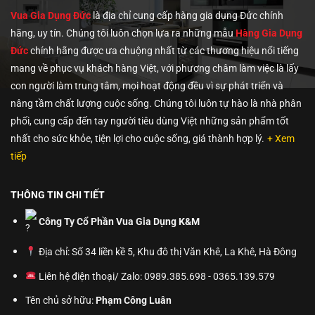
Vua Gia Dụng Đức
là địa chỉ cung cấp hàng gia dụng Đức chính
hãng, uy tín. Chúng tôi
luôn chọn lựa ra những mẫu
Hàng Gia Dụng
Đức
chính hãng được ưa chuộng nhất từ các thương hiệu nổi tiếng
mang về phục vụ khách hàng Việt, với phương châm làm việc là lấy
con người làm trung tâm, mọi hoạt động đều vì sự phát triển và
nâng tầm chất lượng cuộc sống. Chúng tôi luôn tự hào là nhà phân
phối, cung cấp đến tay người tiêu dùng Việt những sản phẩm tốt
nhất cho sức khỏe, tiện lợi cho cuộc sống, giá thành hợp lý.
+ Xem
tiếp
THÔNG TIN CHI TIẾT
Công Ty Cổ Phần Vua Gia Dụng K&M
Địa chỉ: Số 34 liền kề 5, Khu đô thị Văn Khê, La Khê, Hà Đông
Liên hệ điện thoại/ Zalo: 0989.385.698 - 0365.139.579
Tên chủ sở hữu:
Phạm Công Luân