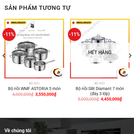
SẢN PHẨM TƯƠNG TỰ
-11%
-11%
HẾT HÀNG
BỘ NỒI
BỘ NỒI
Bộ nồi Silit Diamant 7 món
Bộ nồi WMF ASTORIA 5 món
(đáy 3 lớp)
Giá
Giá
4,000,000
₫
3,550,000
₫
gốc
hiện
Giá
Giá
5,000,000
₫
4,450,000
₫
là:
tại
gốc
hiện
4,000,000₫.
là:
là:
tại
3,550,000₫.
5,000,000₫.
là:
0,000₫.
4,450,
Về chúng tôi