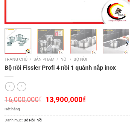
TRANG CHỦ
/
SẢN PHẨM
/
NỒI
/
BỘ NỒI
Bộ nồi Fissler Profi 4 nồi 1 quánh nắp inox
Giá
Giá
16,000,000
₫
13,900,000
₫
gốc
hiện
Hết hàng
là:
tại
16,000,000₫.
là:
Danh mục:
Bộ Nồi
,
Nồi
13,900,000₫.