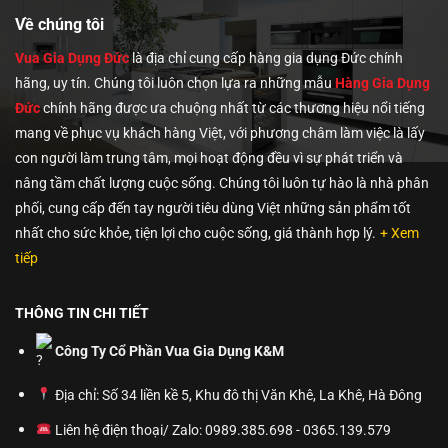
Về chúng tôi
Vua Gia Dụng Đức
là địa chỉ cung cấp hàng gia dụng Đức chính
hãng, uy tín. Chúng tôi
luôn chọn lựa ra những mẫu
Hàng Gia Dụng
Đức
chính hãng được ưa chuộng nhất từ các thương hiệu nổi tiếng
mang về phục vụ khách hàng Việt, với phương châm làm việc là lấy
con người làm trung tâm, mọi hoạt động đều vì sự phát triển và
nâng tầm chất lượng cuộc sống. Chúng tôi luôn tự hào là nhà phân
phối, cung cấp đến tay người tiêu dùng Việt những sản phẩm tốt
nhất cho sức khỏe, tiện lợi cho cuộc sống, giá thành hợp lý.
+ Xem
tiếp
THÔNG TIN CHI TIẾT
Công Ty Cổ Phần Vua Gia Dụng K&M
Địa chỉ: Số 34 liền kề 5, Khu đô thị Văn Khê, La Khê, Hà Đông
Liên hệ điện thoại/ Zalo: 0989.385.698 - 0365.139.579