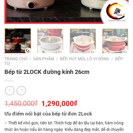
TRANG CHỦ
/
SẢN PHẨM
/
BẾP, HÚT MÙI, LÒ VI SÓNG
/
BẾP
TỪ
Bếp từ 2LOCK đường kính 26cm
Giá
Giá
1,450,000
₫
1,290,000
₫
gốc
hiện
Ưu điểm nổi bật của bếp từ đơn 2Lock
là:
tại
– Thiết kế nhỏ gọn, tiện lợi: Thích hợp để ăn lẩu tại bàn, hâm nóng
1,450,000₫.
là:
thức ăn hoặc nấu ăn hàng ngày. Kiểu dáng đẹp mắt, dễ di chuyển
1,290,000₫.