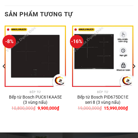
SẢN PHẨM TƯƠNG TỰ
-8%
-16%
BẾP TỪ
BẾP TỪ
Bếp từ Bosch PUC61KAA5E
Bếp từ Bosch PID675DC1E
(3 vùng nấu)
seri 8 (3 vùng nấu)
Giá
Giá
Giá
Giá
10,800,000
₫
9,900,000
₫
19,000,000
₫
15,990,000
₫
gốc
hiện
gốc
hiện
là:
tại
là:
tại
10,800,000₫.
là:
19,000,000₫.
là:
9,900,000₫.
15,9
0,000₫.